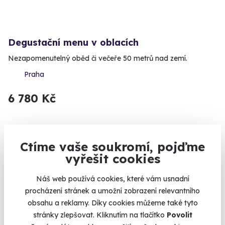
Degustační menu v oblacích
Nezapomenutelný oběd či večeře 50 metrů nad zemí.
Praha
6 780 Kč
Ctíme vaše soukromí, pojďme
Volný termín už 15. 08. 2026
vyřešit cookies
Náš web používá cookies, které vám usnadní
procházení stránek a umožní zobrazení relevantního
obsahu a reklamy. Díky cookies můžeme také tyto
stránky zlepšovat. Kliknutím na tlačítko
Povolit
(4)