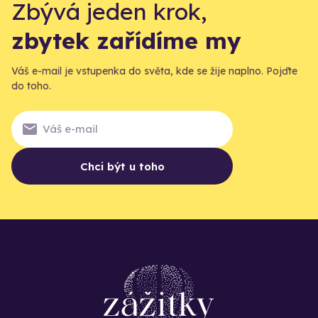
Zbývá jeden krok,
zbytek zařídíme my
Váš e-mail je vstupenka do světa, kde se žije naplno. Pojďte
do toho.
Chci být u toho