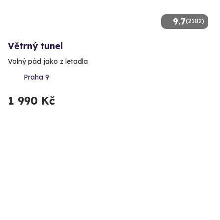
9.7
(2182)
Větrný tunel
Volný pád jako z letadla
Praha 9
1 990 Kč