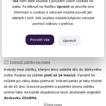
10.0
vše
nám dáte souhlas s použitím všech cookies na
webu. Po kliknutí na tlačítko
Upravit
se dozvíte více
Jízda v McLarenu 675 LT
informací o cookies a zároveň můžete povolit jen
některé z nich. Váš souhlas můžete kdykoliv odvolat
Sedněte za volant legendy autosportu!
pomocí odkazu v patičce.
Praha (+ 2 další lokality)
2 290 Kč
Povolit vše
Upravit
Zobrazit zážitky na mapě
Hvězdy mezi zážitky, kterými letos uděláte díru do dárkového
světa. Poukaz na zážitek
platí až 24 měsíců
. Vyměnit ho
můžete po celou dobu platnosti. Vrácení peněz je taky možné
až do 60 dnů. Úrazové pojištění a pojištění storna zážitku
umíme také. Ke každé objednávce navíc dostanete originální
deskovku ZDARMA
.