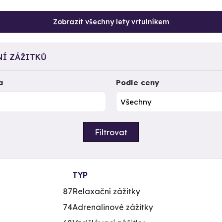
Zobrazit všechny lety vrtulníkem
NÍ ZÁŽITKŮ
a
Podle ceny
Filtrovat
TYP
87
Relaxační zážitky
74
Adrenalinové zážitky