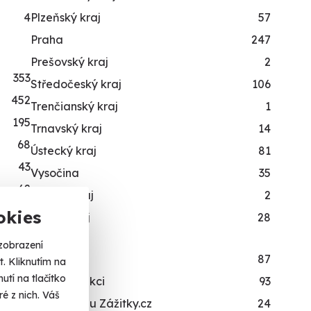
4
Plzeňský kraj
57
Praha
247
Prešovský kraj
2
353
Středočeský kraj
106
452
Trenčianský kraj
1
195
Trnavský kraj
14
68
Ústecký kraj
81
43
Vysočina
35
62
Žilinský kraj
2
54
okies
Zlínský kraj
28
99
zobrazení
89
Novinka
87
. Kliknutím na
141
tí na tlačítko
Zážitky v akci
93
é z nich. Váš
104
Exkluzivně u Zážitky.cz
24