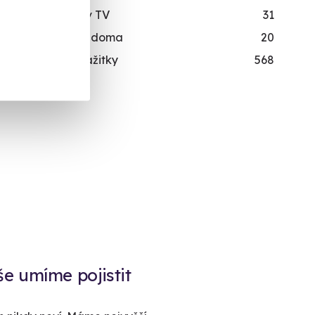
142
Viděli jste v TV
31
10
Zážitky na doma
20
48
Všechny zážitky
568
še umíme pojistit