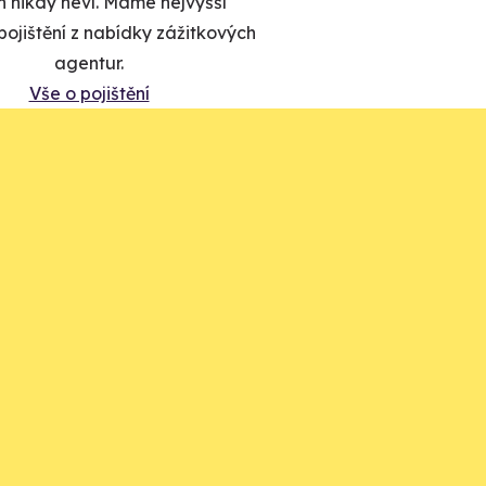
 nikdy neví. Máme nejvyšší
ojištění z nabídky zážitkových
agentur.
Vše o pojištění