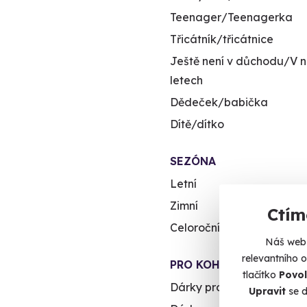
Teenager/Teenagerka
Třicátník/třicátnice
Ještě není v důchodu/V n
letech
Dědeček/babička
Dítě/dítko
SEZÓNA
Letní
Zimní
Ctím
Celoroční
Náš web 
relevantního 
PRO KOHO
tlačítko
Povol
Dárky pro muže
Upravit
se d