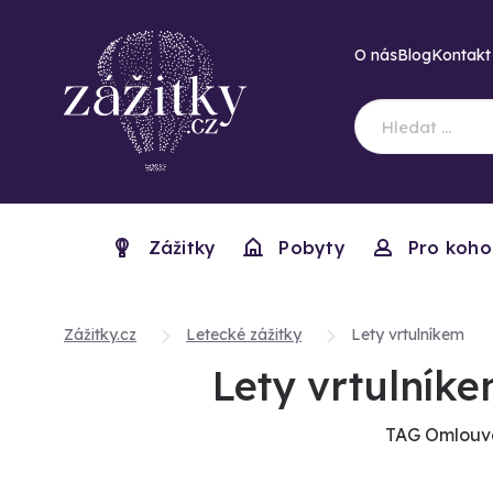
O nás
Blog
Kontakt
Zážitky
Pobyty
Pro koho
Zážitky.cz
Letecké zážitky
Lety vrtulníkem
Lety vrtulník
TAG Omlouvá