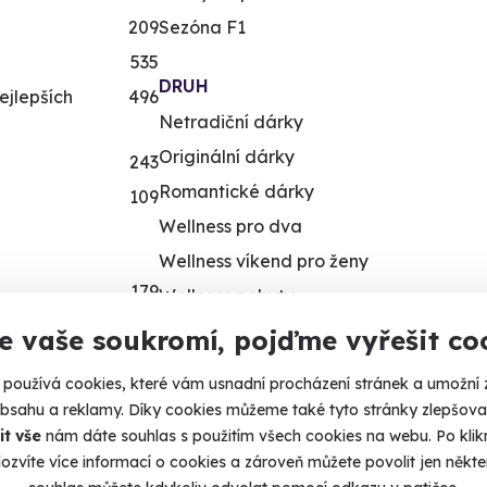
209
Sezóna F1
535
DRUH
ejlepších
496
Netradiční dárky
Originální dárky
243
Romantické dárky
109
Wellness pro dva
Wellness víkend pro ženy
179
Wellness pobyty
14
Wellness víkend
e vaše soukromí, pojďme vyřešit co
433
Víkendové pobyty
používá cookies, které vám usnadní procházení stránek a umožní 
Víkendové pobyty pro dva
obsahu a reklamy. Díky cookies můžeme také tyto stránky zlepšovat
Romantika pro dva
it vše
nám dáte souhlas s použitím všech cookies na webu. Po kliknu
492
ozvíte více informací o cookies a zároveň můžete povolit jen někter
Romantické pobyty pro dva