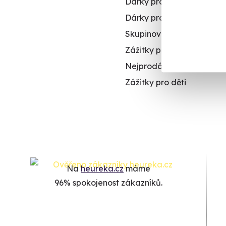
Dárky pro ženy
Dárky pro dva
Skupinové zážitky
Zážitky pro handicapova
Nejprodávanější dárky p
Zážitky pro děti
Na
heureka.cz
máme
96% spokojenost zákazníků.