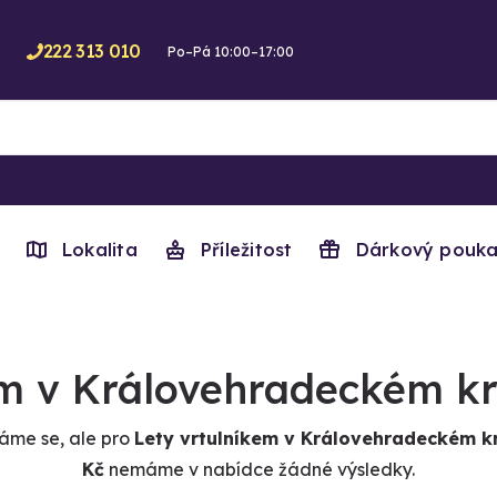
222 313 010
Po–Pá 10:00–17:00
Lokalita
Příležitost
Dárkový pouka
em v Královehradeckém kr
me se, ale pro
Lety vrtulníkem v Královehradeckém k
Kč
nemáme v nabídce žádné výsledky.