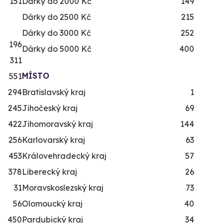
151
Dárky do 2000 Kč
149
Dárky do 2500 Kč
215
Dárky do 3000 Kč
252
196
Dárky do 5000 Kč
400
311
MÍSTO
551
294
Bratislavský kraj
1
245
Jihočeský kraj
69
422
Jihomoravský kraj
144
256
Karlovarský kraj
63
453
Královehradecký kraj
57
378
Liberecký kraj
26
31
Moravskoslezský kraj
73
56
Olomoucký kraj
40
450
Pardubický kraj
34