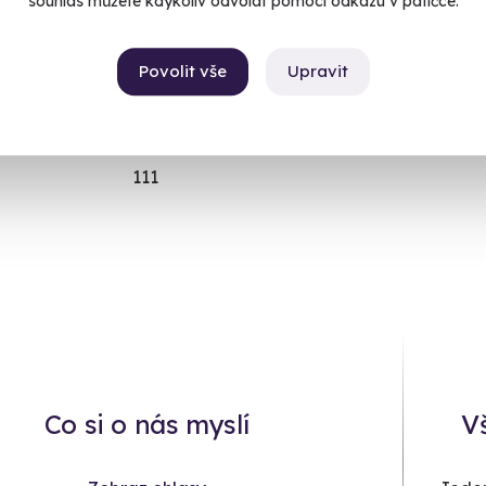
souhlas můžete kdykoliv odvolat pomocí odkazu v patičce.
421
Luxusní dárky
336
Vlajkové zážitky
Povolit vše
Upravit
443
Vodní a ochlazující zážitky
né
246
ro muže
71
111
Co si o nás myslí
V