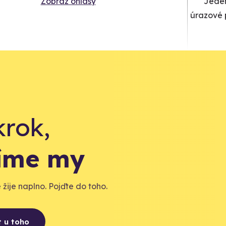
Zobraz ohlasy
Jeden
úrazové p
krok,
díme my
žije naplno. Pojďte do toho.
t u toho