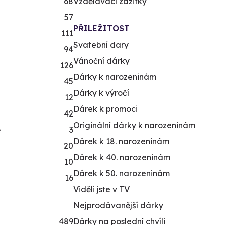
68
Vzdělávací zážitky
57
PŘILEŽITOST
111
Svatební dary
94
Vánoční dárky
126
Dárky k narozeninám
45
Dárky k výročí
12
Dárek k promoci
42
Originální dárky k narozeninám
ě
3
Dárek k 18. narozeninám
20
Dárek k 40. narozeninám
10
Dárek k 50. narozeninám
16
Viděli jste v TV
Nejprodávanější dárky
489
Dárky na poslední chvíli