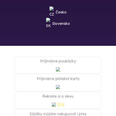
Česko
Slovensko
Přijímáme poukázky
Přijímáme platební karty
Řekněte si o slevu
Více
Zážitky můžete nakupovat i přes