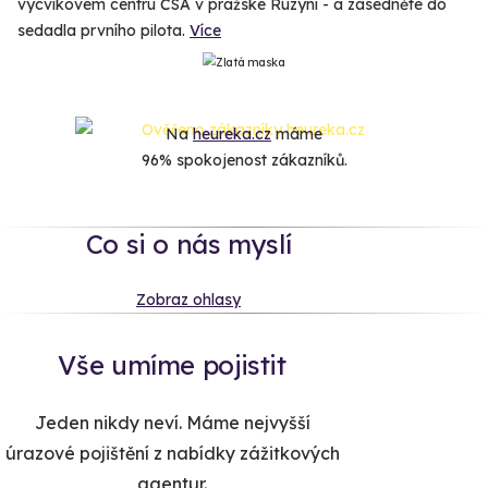
výcvikovém centru ČSA v pražské Ruzyni - a zasedněte do
sedadla prvního pilota.
Více
Na
heureka.cz
máme
96% spokojenost zákazníků.
Co si o nás myslí
Zobraz ohlasy
Vše umíme pojistit
Jeden nikdy neví. Máme nejvyšší
úrazové pojištění z nabídky zážitkových
agentur.