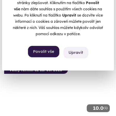
stránky zlepšovat. Kliknutím na tlačítko
Povolit
Simulátor stíhacího letounu Supermarine
vše
nám dáte souhlas s použitím všech cookies na
Spitfire
webu. Po kliknutí na tlačítko
Upravit
se dozvíte více
informací o cookies a zároveň můžete povolit jen
Staňte se britským pilotem RAF ve druhé světové válce!
některé z nich. Váš souhlas můžete kdykoliv odvolat
Brno (Brno-město)
pomocí odkazu v patičce.
2 190 Kč
Povolit vše
Upravit
Volný termín už 11. 08. 2026
10.0
(1)