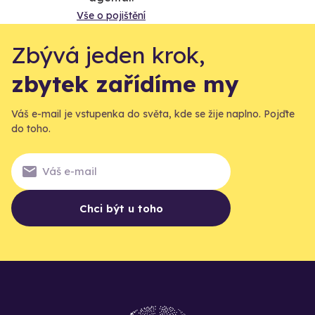
Vše o pojištění
Zbývá jeden krok,
zbytek zařídíme my
Váš e-mail je vstupenka do světa, kde se žije naplno. Pojďte
do toho.
Chci být u toho