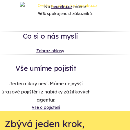
Na
heureka.cz
máme
96% spokojenost zákazníků.
Co si o nás myslí
Zobraz ohlasy
Vše umíme pojistit
Jeden nikdy neví. Máme nejvyšší
úrazové pojištění z nabídky zážitkových
agentur.
Vše o pojištění
Zbývá jeden krok,