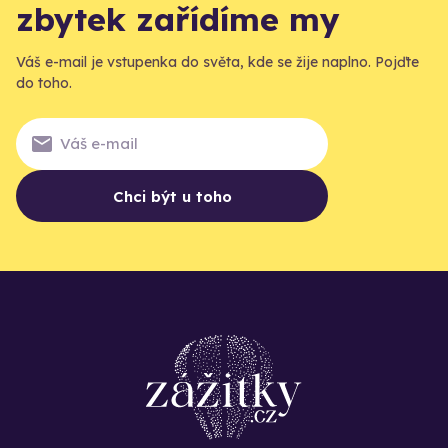
zbytek zařídíme my
Váš e-mail je vstupenka do světa, kde se žije naplno. Pojďte
do toho.
Chci být u toho