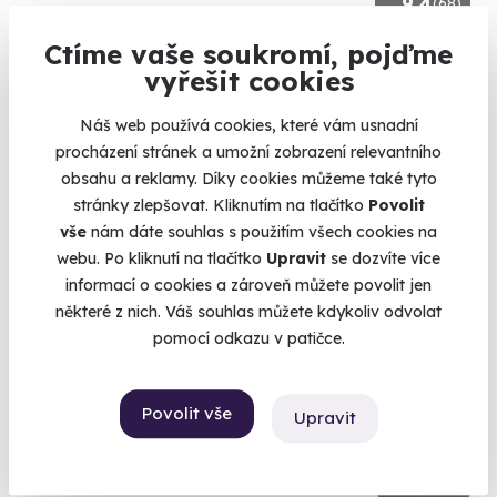
9.4
(68)
Ctíme vaše soukromí, pojďme
Noc v Tančícím domě s lahví šampaňského
vyřešit cookies
Zážitková noc přímo v centru Prahy.
Náš web používá cookies, které vám usnadní
Praha 2
procházení stránek a umožní zobrazení relevantního
5 490 Kč
obsahu a reklamy. Díky cookies můžeme také tyto
4 990 Kč
stránky zlepšovat. Kliknutím na tlačítko
Povolit
vše
nám dáte souhlas s použitím všech cookies na
webu. Po kliknutí na tlačítko
Upravit
se dozvíte více
informací o cookies a zároveň můžete povolit jen
některé z nich. Váš souhlas můžete kdykoliv odvolat
pomocí odkazu v patičce.
Povolit vše
Upravit
9.5
(29)