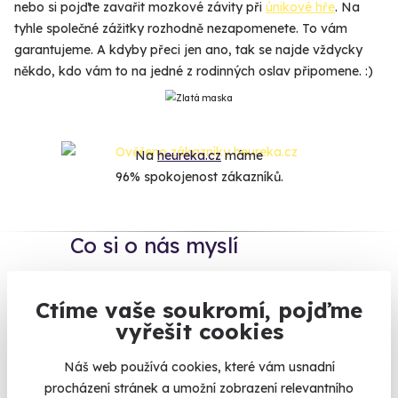
nebo si pojďte zavařit mozkové závity při
únikové hře
. Na
tyhle společné zážitky rozhodně nezapomenete. To vám
garantujeme. A kdyby přeci jen ano, tak se najde vždycky
někdo, kdo vám to na jedné z rodinných oslav připomene. :)
Na
heureka.cz
máme
96% spokojenost zákazníků.
Co si o nás myslí
Zobraz ohlasy
Ctíme vaše soukromí, pojďme
vyřešit cookies
Vše umíme pojistit
Náš web používá cookies, které vám usnadní
procházení stránek a umožní zobrazení relevantního
Jeden nikdy neví. Máme nejvyšší