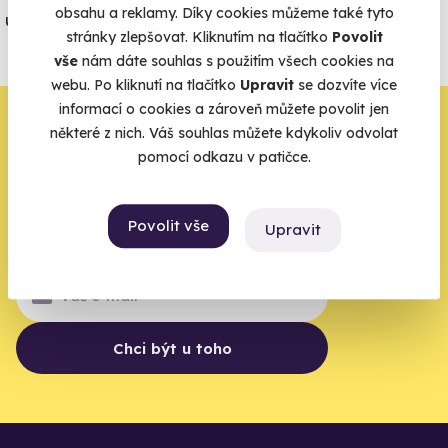
obsahu a reklamy. Díky cookies můžeme také tyto
úrazové pojištění z nabídky zážitkových
stránky zlepšovat. Kliknutím na tlačítko
Povolit
agentur.
vše
nám dáte souhlas s použitím všech cookies na
Vše o pojištění
webu. Po kliknutí na tlačítko
Upravit
se dozvíte více
informací o cookies a zároveň můžete povolit jen
Zbývá jeden krok,
některé z nich. Váš souhlas můžete kdykoliv odvolat
pomocí odkazu v patičce.
zbytek zařídíme my
Váš e-mail je vstupenka do světa, kde se žije naplno. Pojďte
Povolit vše
Upravit
do toho.
Chci být u toho