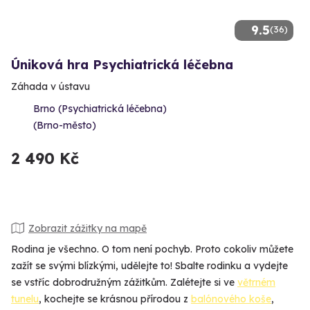
9.5
(36)
Úniková hra Psychiatrická léčebna
Záhada v ústavu
Brno (Psychiatrická léčebna)
(Brno-město)
2 490 Kč
Zobrazit zážitky na mapě
Rodina je všechno. O tom není pochyb. Proto cokoliv můžete
zažít se svými blízkými, udělejte to! Sbalte rodinku a vydejte
se vstříc dobrodružným zážitkům. Zalétejte si ve
větrném
tunelu
, kochejte se krásnou přírodou z
balónového koše
,