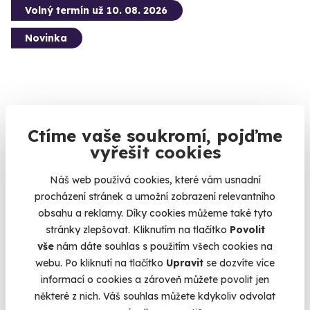
Volný termín už 10. 08. 2026
Novinka
Ctíme vaše soukromí, pojďme
Návštěva muzea s největší sbírkou LEGO
vyřešit cookies
Muzeum, kde si hraje celá rodina.
Náš web používá cookies, které vám usnadní
Špindlerův Mlýn
procházení stránek a umožní zobrazení relevantního
(+ 4 další lokality)
obsahu a reklamy. Díky cookies můžeme také tyto
stránky zlepšovat. Kliknutím na tlačítko
Povolit
620 Kč
vše
nám dáte souhlas s použitím všech cookies na
webu. Po kliknutí na tlačítko
Upravit
se dozvíte více
informací o cookies a zároveň můžete povolit jen
některé z nich. Váš souhlas můžete kdykoliv odvolat