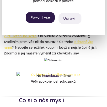
Zobrazit zážitky na mapě
pomocí odkazu v patičce.
Chcete něco zažít? Jste tu správně. ;) Zážitků, které se dají
absolvovat celoročně, máme na skladě přes 100. Jste
Povolit vše
Upravit
akčnější typ? Co takhle
let akrobatickým letadlem
? Jste
fanda
vojenství
? Máme pro vás
tanky
a
obrněné
transportéry
, jen nastoupit a drandit. Máte rádi přírodu? Při
kurzu lezení na skále
s ní budete v blízkém kontaktu. ;)
Kvalitním pitím vás nikdo neurazí? Co třeba
ochutnávka
rumů
? Nebojte se zážitek koupit, i když si nejste úplně jistí.
Zdarma si jej můžete vyměnit za kterýkoliv jiný.
Na
heureka.cz
máme
96% spokojenost zákazníků.
Co si o nás myslí