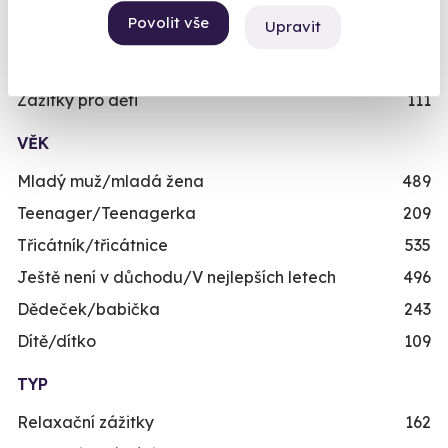
Skupinové zážitky
443
rezervujte vy nebo obdarovaný později.
Povolit vše
Upravit
Zážitky pro handicapované
246
Již mám poukaz
Nejprodávanější dárky pro muže
71
Zážitky pro děti
111
VĚK
Mladý muž/mladá žena
489
Teenager/Teenagerka
209
Třicátník/třicátnice
535
Ještě není v důchodu/V nejlepších letech
496
Dědeček/babička
243
Dítě/dítko
109
TYP
Relaxační zážitky
162