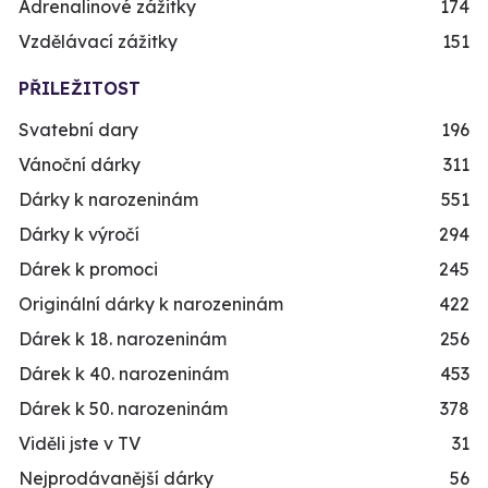
Adrenalinové zážitky
174
Vzdělávací zážitky
151
PŘILEŽITOST
Svatební dary
196
Vánoční dárky
311
Dárky k narozeninám
551
Dárky k výročí
294
Dárek k promoci
245
Originální dárky k narozeninám
422
Dárek k 18. narozeninám
256
Dárek k 40. narozeninám
453
Dárek k 50. narozeninám
378
Viděli jste v TV
31
Nejprodávanější dárky
56