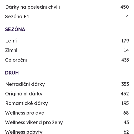
Dárky na poslední chvíli
450
Sezóna F1
4
SEZÓNA
Letní
179
Zimní
14
Celoroční
433
DRUH
Netradiční dárky
353
Originální dárky
452
Romantické dárky
195
Wellness pro dva
68
Wellness víkend pro ženy
43
Wellness pobyty
62