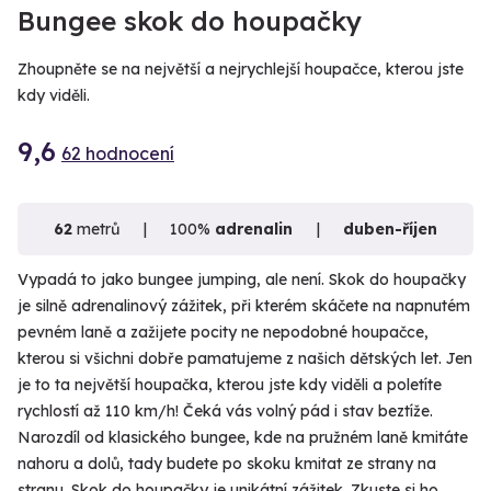
VIDEO
Bungee skok do houpačky
Zhoupněte se na největší a nejrychlejší houpačce, kterou jste
kdy viděli.
9,6
62 hodnocení
62
metrů
100%
adrenalin
duben-říjen
Vypadá to jako bungee jumping, ale není. Skok do houpačky
je silně adrenalinový zážitek, při kterém skáčete na napnutém
pevném laně a zažijete pocity ne nepodobné houpačce,
kterou si všichni dobře pamatujeme z našich dětských let. Jen
je to ta největší houpačka, kterou jste kdy viděli a poletíte
rychlostí až 110 km/h! Čeká vás volný pád i stav beztíže.
Narozdíl od klasického bungee, kde na pružném laně kmitáte
nahoru a dolů, tady budete po skoku kmitat ze strany na
stranu. Skok do houpačky je unikátní zážitek. Zkuste si ho.