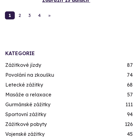
Zobrazit 15 dalších
1
2
3
4
»
KATEGORIE
Zážitkové jízdy
87
Povolání na zkoušku
74
Letecké zážitky
68
Masáže a relaxace
57
Gurmánské zážitky
111
Sportovní zážitky
94
Zážitkové pobyty
126
Vojenské zážitky
45