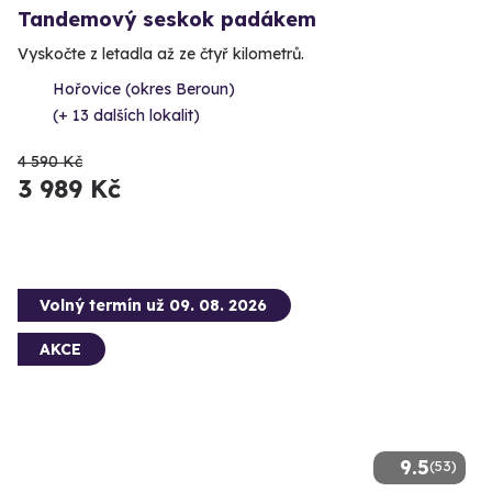
Tandemový seskok padákem
Vyskočte z letadla až ze čtyř kilometrů.
Hořovice (okres Beroun)
(+ 13 dalších lokalit)
4 590 Kč
3 989 Kč
Volný termín už 09. 08. 2026
AKCE
9.5
(53)