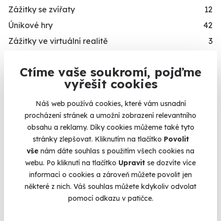
Zážitky se zvířaty
12
Únikové hry
42
Zážitky ve virtuální realitě
3
Zážitky na doma
20
Ctíme vaše soukromí, pojďme
Dárkové balíčky
10
Kalendář volných
vyřešit cookies
Simulátory
16
termínů
Zážitky v akci
93
Náš web používá cookies, které vám usnadní
procházení stránek a umožní zobrazení relevantního
Termíny pro zvolenou variantu:
Novinka
87
obsahu a reklamy. Díky cookies můžeme také tyto
Exkluzivně u Zážitky.cz
24
stránky zlepšovat. Kliknutím na tlačítko
Povolit
vše
nám dáte souhlas s použitím všech cookies na
PRO KOHO
webu. Po kliknutí na tlačítko
Upravit
se dozvíte více
informací o cookies a zároveň můžete povolit jen
Dárky pro muže
492
Chcete rezervovat termín?
některé z nich. Váš souhlas můžete kdykoliv odvolat
Dárky pro ženy
421
Objednat poukaz
pomocí odkazu v patičce.
Dárky pro dva
336
Objednejte poukaz na zážitek a termín si