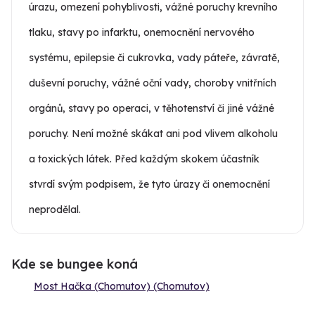
úrazu, omezení pohyblivosti, vážné poruchy krevního
tlaku, stavy po infarktu, onemocnění nervového
systému, epilepsie či cukrovka, vady páteře, závratě,
duševní poruchy, vážné oční vady, choroby vnitřních
orgánů, stavy po operaci, v těhotenství či jiné vážné
poruchy. Není možné skákat ani pod vlivem alkoholu
a toxických látek. Před každým skokem účastník
stvrdí svým podpisem, že tyto úrazy či onemocnění
neprodělal.
Kde se bungee koná
Most Hačka (Chomutov) (Chomutov)