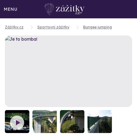
MENU
Zážitky.cz
Sportovní zážitky
Bungee jumping