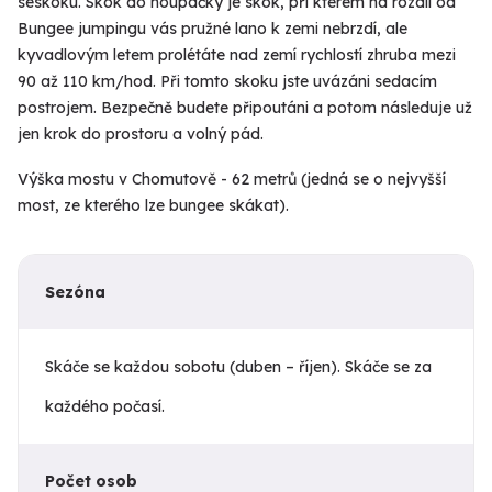
seskoku. Skok do houpačky je skok, při kterém na rozdíl od
Bungee jumpingu vás pružné lano k zemi nebrzdí, ale
kyvadlovým letem prolétáte nad zemí rychlostí zhruba mezi
90 až 110 km/hod. Při tomto skoku jste uvázáni sedacím
postrojem. Bezpečně budete připoutáni a potom následuje už
jen krok do prostoru a volný pád.
Výška mostu v Chomutově - 62 metrů (jedná se o nejvyšší
most, ze kterého lze bungee skákat).
Sezóna
Skáče se každou sobotu (duben – říjen). Skáče se za
každého počasí.
Počet osob