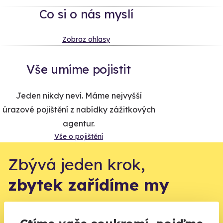
Co si o nás myslí
Zobraz ohlasy
Vše umíme pojistit
Jeden nikdy neví. Máme nejvyšší
úrazové pojištění z nabídky zážitkových
agentur.
Vše o pojištění
Zbývá jeden krok,
zbytek zařídíme my
Váš e-mail je vstupenka do světa, kde se žije naplno. Pojďte
do toho.