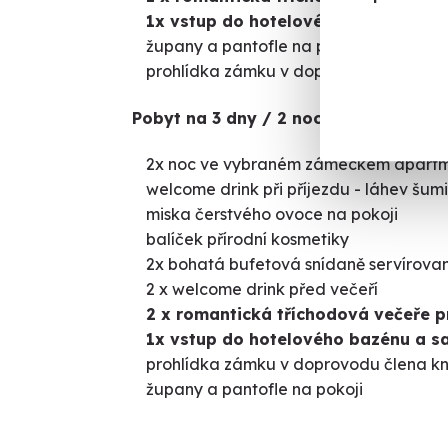
1x vstup do hotelového bazénu a s
župany a pantofle na pokoji
prohlídka zámku v doprovodu člena kn
Pobyt na
3 dny / 2 noci obsahuje:
2x noc ve vybraném zámeckém apartm
welcome drink při příjezdu - láhev šumi
miska čerstvého ovoce na pokoji
balíček přírodní kosmetiky
2x bohatá bufetová snídaně servírov
2 x welcome drink před večeří
2 x romantická tříchodová večeře p
1x vstup do hotelového bazénu a s
prohlídka zámku v doprovodu člena kn
župany a pantofle na pokoji