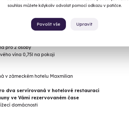
souhlas můžete kdykoliv odvolat pomocí odkazu v patičce.
auny ve Vámi rezervovaném čase
ížecí domácnosti
Povolit vše
Upravit
á pro 2 osoby
vého vína 0,75l na pokoji
aná v zámeckém hotelu Maxmilian
ro dva servírovaná v hotelové restauraci
auny ve Vámi rezervovaném čase
ížecí domácnosti