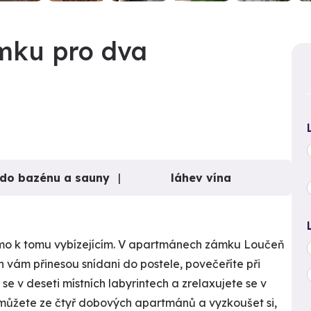
mku pro dva
 do bazénu a sauny
láhev vína
přímo k tomu vybízejícím. V apartmánech zámku Loučeň
 vám přinesou snídani do postele, povečeříte při
se v deseti místních labyrintech a zrelaxujete se v
 můžete ze čtyř dobových apartmánů a vyzkoušet si,