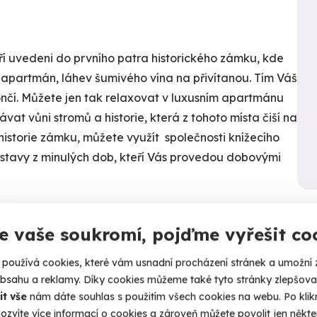
í uvedeni do prvního patra historického zámku, kde
apartmán, láhev šumivého vína na přivítanou. Tím Váš
nčí. Můžete jen tak relaxovat v luxusním apartmánu
at vůni stromů a historie, která z tohoto místa čiší na
istorie zámku, můžete využít společnosti knížecího
stavy z minulých dob, kteří Vás provedou dobovými
e vaše soukromí, pojďme vyřešit co
á pro 2 osoby
vého vína 0,75l na pokoji
používá cookies, které vám usnadní procházení stránek a umožní 
ná v zámeckém hotelu Maxmilian
obsahu a reklamy. Díky cookies můžeme také tyto stránky zlepšovat
it vše
nám dáte souhlas s použitím všech cookies na webu. Po kliknu
ozvíte více informací o cookies a zároveň můžete povolit jen někter
ro dva, servírovaná v hotelové restauraci