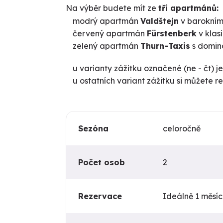
Na výběr budete mít ze
tří
apartmánů:
modrý apartmán
Valdštejn
v barokním
červený apartmán
Fürstenberk
v klasi
zelený apartmán
Thurn-Taxis
s domin
u varianty zážitku označené (ne - čt) j
u ostatních variant zážitku si můžete 
Sezóna
celoročně
Počet osob
2
Rezervace
Ideálně 1 měsí