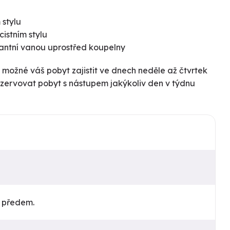
 stylu
cistním stylu
antní vanou uprostřed koupelny
e možné váš pobyt zajistit ve dnech neděle až čtvrtek
rezervovat pobyt s nástupem jakýkoliv den v týdnu
c předem.