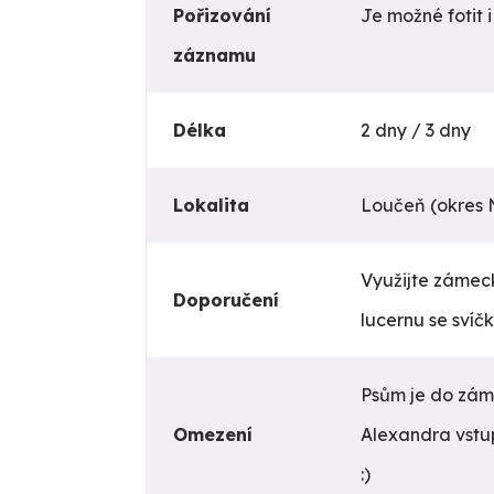
Pořizování
Je možné fotit i
záznamu
Délka
2 dny / 3 dny
Lokalita
Loučeň (okres
Využijte zámeck
Doporučení
lucernu se svíč
Psům je do zá
Omezení
Alexandra vstu
:)