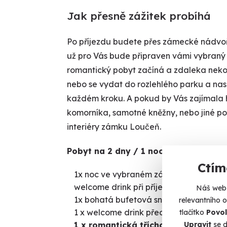
Jak přesně zážitek probíhá
Po příjezdu budete přes zámecké nádvoř
už pro Vás bude připraven vámi vybraný 
romantický pobyt začíná a zdaleka neko
nebo se vydat do rozlehlého parku a nasáv
každém kroku. A pokud by Vás zajímala h
komorníka, samotné kněžny, nebo jiné po
interiéry zámku Loučeň.
Pobyt na 2 dny / 1 noc obsahuje:
Ctím
1x noc ve vybraném zámeckém apartm
welcome drink při příjezdu - láhev šumi
Náš web 
1x bohatá bufetová snídaně servírova
relevantního 
1 x welcome drink před večeří
tlačítko
Povol
Upravit
se d
1 x romantická tříchodová večeře p