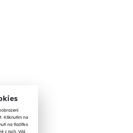
okies
zobrazení
. Kliknutím na
tí na tlačítko
é z nich. Váš