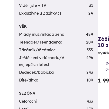
Viděli jste v TV
31
Exkluzivně u Zážitky.cz
24
VĚK
Mladý muž/mladá žena
489
Záži
Teenager/Teenagerka
209
10 z
Třicátník/třicátnice
535
Vystříl
Ještě není v důchodu/V
496
Da
nejlepších letech
(+
Dědeček/babička
243
1 9
Dítě/dítko
109
SEZÓNA
Celoroční
433