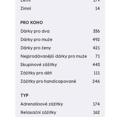
Letní
179
Zimní
14
PRO KOHO
Dárky pro dva
336
Dárky pro muže
492
Dárky pro ženy
421
Nejprodávanější dárky pro muže
71
Skupinové zážitky
443
Zážitky pro děti
111
Zážitky pro handicapované
246
TYP
Adrenalinové zážitky
174
Relaxační zážitky
162