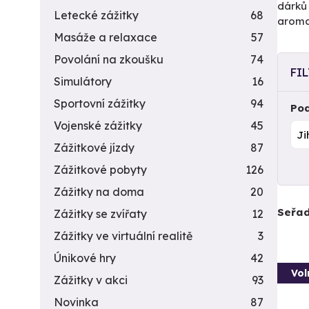
dárků 
Letecké zážitky
68
aromat
Masáže a relaxace
57
Povolání na zkoušku
74
FI
Simulátory
16
Sportovní zážitky
94
Pod
Vojenské zážitky
45
Zážitkové jízdy
87
Zážitkové pobyty
126
Zážitky na doma
20
Seřad
Zážitky se zvířaty
12
Zážitky ve virtuální realitě
3
Únikové hry
42
Vol
Zážitky v akci
93
Novinka
87