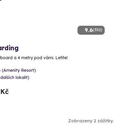
9.6
(352)
arding
yboard a 4 metry pod vámi. Letíte!
 (Amenity Resort)
 dalších lokalit)
 Kč
Zobrazeny 2 zážitky.