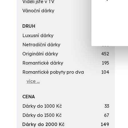
Viděli jste v TV
31
Vánoční dárky
311
DRUH
Luxusní dárky
142
Netradiční dárky
353
Originální dárky
452
Romantické dárky
195
Romantické pobyty pro dva
104
více …
CENA
Dárky do 1000 Kč
33
Dárky do 1500 Kč
67
Dárky do 2000 Kč
149