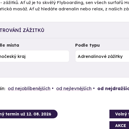
- zážitků. Ať už je to skvělý Flyboarding, sen všech surfař
ická masáž. Ať už hledáte adrenalin nebo relax, z našich záž
LTROVÁNÍ ZÁŽITKŮ
le místa
Podle typu
od nejoblíbenějších
od nejlevnějších
od nejdražší
it:
ný termín už 12. 08. 2026
Volný 
AKCE