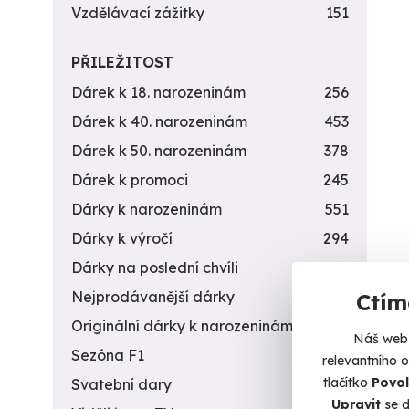
Vzdělávací zážitky
151
PŘILEŽITOST
Dárek k 18. narozeninám
256
Dárek k 40. narozeninám
453
Dárek k 50. narozeninám
378
Dárek k promoci
245
Dárky k narozeninám
551
Dárky k výročí
294
Dárky na poslední chvíli
450
Nejprodávanější dárky
56
Ctím
Originální dárky k narozeninám
422
Náš web 
Sezóna F1
4
relevantního 
tlačítko
Povol
Svatební dary
196
Upravit
se d