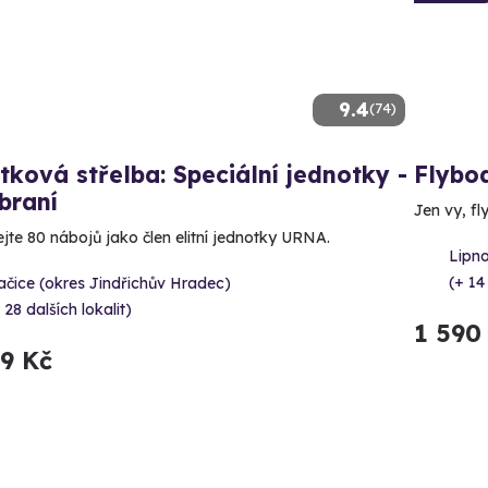
9.4
(74)
tková střelba: Speciální jednotky -
Flybo
braní
Jen vy, fl
ejte 80 nábojů jako člen elitní jednotky URNA.
Lipno
(+ 14
čice (okres Jindřichův Hradec)
 28 dalších lokalit)
1 590
99 Kč