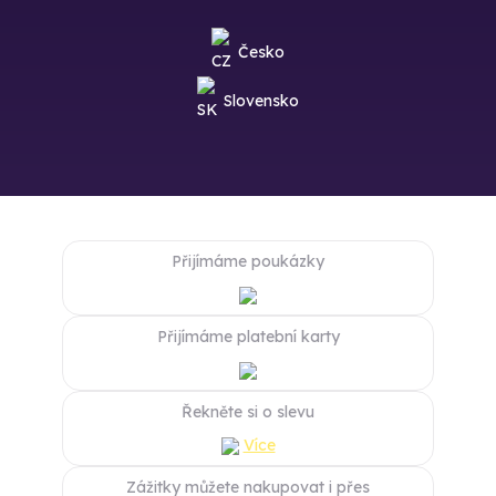
Česko
Slovensko
Přijímáme poukázky
Přijímáme platební karty
Řekněte si o slevu
Více
Zážitky můžete nakupovat i přes