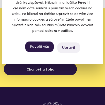
stránky zlepšovat. Kliknutím na tlačítko
Povolit
Vše o pojištění
vše
nám dáte souhlas s použitím všech cookies na
webu. Po kliknutí na tlačítko
Upravit
se dozvíte více
Zbývá jeden krok,
informací o cookies a zároveň můžete povolit jen
některé z nich. Váš souhlas můžete kdykoliv odvolat
zbytek zařídíme my
pomocí odkazu v patičce.
Váš e-mail je vstupenka do světa, kde se žije naplno. Pojďte
do toho.
Povolit vše
Upravit
Chci být u toho