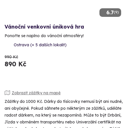
6.7
(9)
Vánoční venkovní úniková hra
Ponořte se naplno do vánoční atmosféry!
Ostrava (+ 5 dalších lokalit)
990 Kč
890 Kč
Zobrazit zážitky na mapě
Zážitky do 1000 Kč. Dárky do tísícovky nemusí být ani nudné,
ani obyčejné. Pokud sáhnete po některým ze zážitků, uděláte
radost dárkem, na který se nezapomíná. Může to být Drbání,
Jízda v obrněném transportéru nebo Univerzální certifikát na