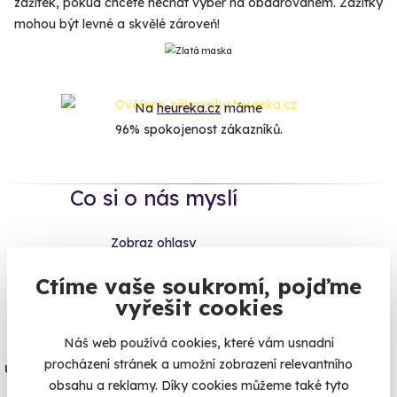
zážitek, pokud chcete nechat výběr na obdarovaném. Zážitky
mohou být levné a skvělé zároveň!
Na
heureka.cz
máme
96% spokojenost zákazníků.
Co si o nás myslí
Zobraz ohlasy
Ctíme vaše soukromí, pojďme
Vše umíme pojistit
vyřešit cookies
Jeden nikdy neví. Máme nejvyšší
Náš web používá cookies, které vám usnadní
procházení stránek a umožní zobrazení relevantního
úrazové pojištění z nabídky zážitkových
obsahu a reklamy. Díky cookies můžeme také tyto
agentur.