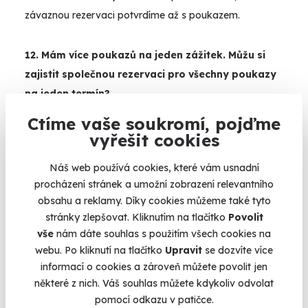
závaznou rezervaci potvrdíme až s poukazem.
12. Mám více poukazů na jeden zážitek. Můžu si
zajistit společnou rezervaci pro všechny poukazy
na jeden termín?
Ctíme vaše soukromí, pojďme
Jasně, že na zážitek je lepší vyrazit s partou kamarádů.
vyřešit cookies
Společná rezervace není problém, pokud je na vybraný
Náš web používá cookies, které vám usnadní
termín dostatek volných míst. Stačí mít připravené
procházení stránek a umožní zobrazení relevantního
všechny poukazy a snadno si zajistíte společný termín.
obsahu a reklamy. Díky cookies můžeme také tyto
Stačí se s poukazy přihlásit přímo na webu v sekci
Mám
stránky zlepšovat. Kliknutím na tlačítko
Povolit
poukaz
vše
nám dáte souhlas s použitím všech cookies na
webu. Po kliknutí na tlačítko
Upravit
se dozvíte více
informací o cookies a zároveň můžete povolit jen
13. Mám už zarezervovaný termín zážitku, ale
některé z nich. Váš souhlas můžete kdykoliv odvolat
potřebuji ho změnit. Jak to udělám?
pomocí odkazu v patičce.