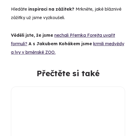
Hledáte
inspiraci na zážitek?
Mrkněte, jaké bláznivé
zážitky už jsme vyzkoušeli.
Věděli jste, že jsme
nechali Přemka Forejta uvařit
formuli?
A s Jakubem Kohákem jsme
krmili medvědy
a lvy v brněnské ZOO.
Přečtěte si také