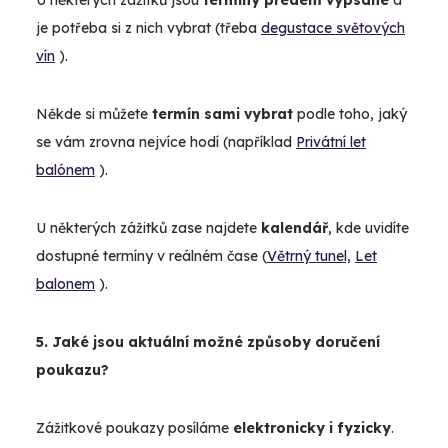
U některých zážitků jsou
termíny předem vypsané
a
je potřeba si z nich vybrat (třeba
degustace světových
vín
).
Někde si můžete
termín sami vybrat
podle toho, jaký
se vám zrovna nejvíce hodí (například
Privátní let
balónem
).
U některých zážitků zase najdete
kalendář
, kde uvidíte
dostupné termíny v reálném čase (
Větrný tunel,
Let
balonem
).
5. Jaké jsou aktuální možné způsoby doručení
poukazu?
Zážitkové poukazy posíláme
elektronicky i fyzicky
.