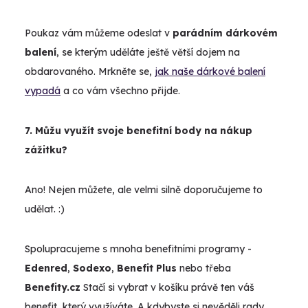
Poukaz vám můžeme odeslat v
parádním dárkovém
balení
, se kterým uděláte ještě větší dojem na
obdarovaného. Mrkněte se,
jak naše dárkové balení
vypadá
a co vám všechno přijde.
7. Můžu využít svoje benefitní body na nákup
zážitku?
Ano! Nejen můžete, ale velmi silně doporučujeme to
udělat. :)
Spolupracujeme s mnoha benefitními programy -
Edenred
,
Sodexo
,
Benefit Plus
nebo třeba
Benefity.cz
Stačí si vybrat v košíku právě ten váš
benefit, který využíváte. A kdybyste si nevěděli rady,