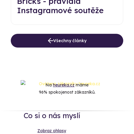
Bricks - pravidla
Instagramové soutěže
Všechny články
Na
heureka.cz
máme
96% spokojenost zákazníků.
Co si o nás myslí
Zobraz ohlasy