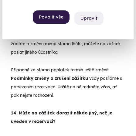
Jednoduše. :) Když se vejdete do storno lhůty,
dejte
Povolit vše
nám jen vědět - mailem, na chatu, telefonicky
.
Upravit
Termín rezervace přesuneme na jiný. V případě, že
žádáte o změnu mimo storno lhůtu, můžete na zážitek
poslat jiného účastníka.
Případně za storno poplatek termín ještě změnit.
Podmínky změny a zrušení zážitku
vždy posíláme s
potvrzením rezervace. Určitě na ně mrkněte včas, ať
pak nejste rozhození.
14. Může na zážitek dorazit někdo jiný, než je
uveden v rezervaci?