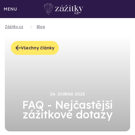
MENU
Zážitky.cz
Blog
Všechny články
24. DUBNA 2025
FAQ - Nejčastější
zážitkové dotazy