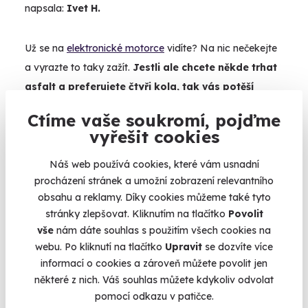
napsala:
Ivet H.
Už se na
elektronické motorce
vidíte? Na nic nečekejte
a vyrazte to taky zažít.
Jestli ale chcete někde trhat
asfalt a preferujete čtyři kola, tak vás potěší
třeba tyhle zážitky:
Jízda v Ariel Atomu na okruhu,
Ctíme vaše soukromí, pojďme
Jízda ve Formuli na okruhu,
Jízda v Tesle X,
Jízda v
vyřešit cookies
Lamborghini,
Jízda ve Ferrari,
Jízda v Mustangu
Náš web používá cookies, které vám usnadní
procházení stránek a umožní zobrazení relevantního
obsahu a reklamy. Díky cookies můžeme také tyto
stránky zlepšovat. Kliknutím na tlačítko
Povolit
vše
nám dáte souhlas s použitím všech cookies na
webu. Po kliknutí na tlačítko
Upravit
se dozvíte více
informací o cookies a zároveň můžete povolit jen
některé z nich. Váš souhlas můžete kdykoliv odvolat
pomocí odkazu v patičce.