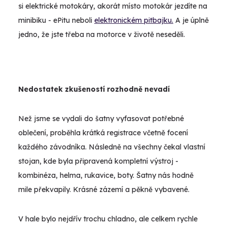
si elektrické motokáry, akorát místo motokár jezdíte na
minibiku
-
ePitu
neboli
elektronickém pitbajku.
A je úplně
jedno, že jste třeba na motorce v životě neseděli.
Nedostatek zkušeností rozhodně nevadí
Než jsme se vydali do šatny vyfasovat potřebné
oblečení, proběhla krátká registrace včetně focení
každého závodníka. Následně na všechny čekal vlastní
stojan, kde byla připravená kompletní výstroj -
kombinéza, helma, rukavice, boty. Šatny nás hodně
mile překvapily. Krásné zázemí a pěkně vybavené.
V hale bylo nejdřív trochu chladno, ale celkem rychle