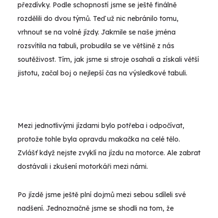
přezdívky. Podle schopností jsme se ještě finálně
rozdělili do dvou týmů. Teď už nic nebránilo tomu,
vrhnout se na volné jízdy. Jakmile se naše jména
rozsvítila na tabuli, probudila se ve většině z nás
soutěživost. Tím, jak jsme si stroje osahali a získali větší
jistotu, začal boj o nejlepší čas na výsledkové tabuli.
Mezi jednotlivými jízdami bylo potřeba i odpočívat,
protože tohle byla opravdu makačka na celé tělo.
Zvlášť když nejste zvyklí na jízdu na motorce. Ale zabrat
dostávali i zkušení motorkáři mezi námi.
Po jízdě jsme ještě plní dojmů mezi sebou sdíleli své
nadšení. Jednoznačně jsme se shodli na tom, že