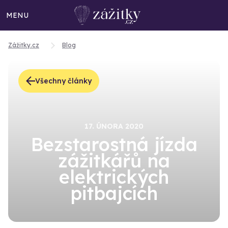
MENU
Zážitky.cz
Blog
Všechny články
17. ÚNORA 2020
Bezstarostná jízda
zážitkářů na
elektrických
pitbajcích