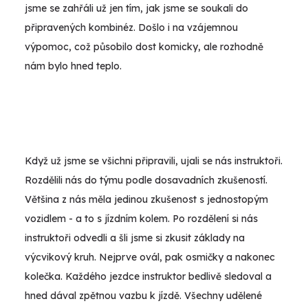
jsme se zahřáli už jen tím, jak jsme se soukali do
připravených kombinéz. Došlo i na vzájemnou
výpomoc, což působilo dost komicky, ale rozhodně
nám bylo hned teplo.
Když už jsme se všichni připravili, ujali se nás instruktoři.
Rozdělili nás do týmu podle dosavadních zkušeností.
Většina z nás měla jedinou zkušenost s jednostopým
vozidlem - a to s jízdním kolem. Po rozdělení si nás
instruktoři odvedli a šli jsme si zkusit základy na
výcvikový kruh. Nejprve ovál, pak osmičky a nakonec
kolečka. Každého jezdce instruktor bedlivě sledoval a
hned dával zpětnou vazbu k jízdě. Všechny udělené