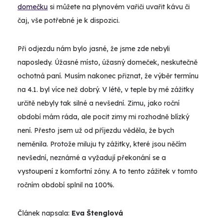
domečku
si můžete na plynovém vařiči uvařit kávu či
čaj, vše potřebné je k dispozici.
Při odjezdu nám bylo jasné, že jsme zde nebyli
naposledy. Úžasné místo, úžasný domeček, neskutečně
ochotná paní. Musím nakonec přiznat, že výběr termínu
na 4.1. byl více než dobrý. V létě, v teple by mé zážitky
určitě nebyly tak silné a nevšední. Zimu, jako roční
období mám ráda, ale pocit zimy mi rozhodně blízký
není. Přesto jsem už od příjezdu věděla, že bych
neměnila. Protože miluju ty zážitky, které jsou něčím
nevšední, neznámé a vyžadují překonání se a
vystoupení z komfortní zóny. A to tento zážitek v tomto
ročním období splnil na 100%.
Článek napsala:
Eva Štenglová