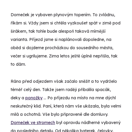
Domeček je vybaven plynovým topením. To zvládnu,
říkám si. Vždy jsem si chtěla vyzkoušet spát v zimě pod
širákem, tak tohle bude alespoň taková mírnější
varianta. Příjezd jsme si naplánovali dopoledne, na
oběd si dojdeme procházkou do sousedního města,
večer si ugrilujeme. Zima letos ještě úplně nepřišla, tak
to dám.
Ráno před odjezdem však začalo sněžit a to vydrželo
téměř celý den. Takže jsem raději přibalila spacák,
deky a
ponožky
… Po příjezdu na místo na mne dýchl
neskutečný klid. Paní, která nám vše ukázala, byla velmi
milá a ochotná. Vše bylo připravené dle domluvy.
Domeček ve stromech
byl opravdu nádherně vybavený
do posledního detailu. Od několika baterek, čelovky,