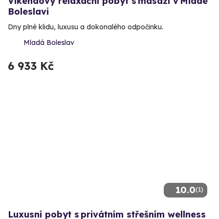
Víkendový relaxační pobyt s masáží v Mladé
Boleslavi
Dny plné klidu, luxusu a dokonalého odpočinku.
Mladá Boleslav
6 933 Kč
10.0
(1)
Luxusní pobyt s privátním střešním wellness