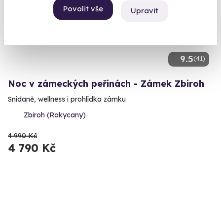
AKCE
Povolit vše
Upravit
9.5
(41)
Noc v zámeckých peřinách - Zámek Zbiroh
Snídaně, wellness i prohlídka zámku
Zbiroh (Rokycany)
4 990 Kč
4 790 Kč