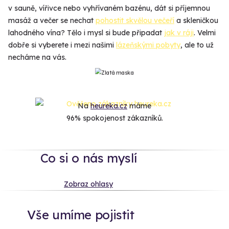
v sauně, vířivce nebo vyhřívaném bazénu, dát si příjemnou
masáž a večer se nechat
pohostit skvělou večeří
a skleničkou
lahodného vína? Tělo i mysl si bude připadat
jak v ráji
. Velmi
dobře si vyberete i mezi našimi
lázeňskými pobyty
, ale to už
necháme na vás.
Na
heureka.cz
máme
96% spokojenost zákazníků.
Co si o nás myslí
Zobraz ohlasy
Vše umíme pojistit