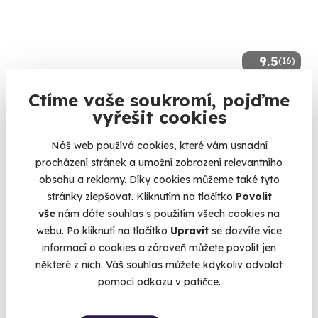
9.5
(16)
Wellness pobyt s polopenzí na karlovarské
Ctíme vaše soukromí, pojďme
kolonádě
vyřešit cookies
Objevte kouzlo Karlových Varů a jeho malebné okolí
Náš web používá cookies, které vám usnadní
Karlovy Vary, víkend
procházení stránek a umožní zobrazení relevantního
(+ 1 další lokalita)
obsahu a reklamy. Díky cookies můžeme také tyto
stránky zlepšovat. Kliknutím na tlačítko
Povolit
7 200 Kč
vše
nám dáte souhlas s použitím všech cookies na
5 900 Kč
webu. Po kliknutí na tlačítko
Upravit
se dozvíte více
informací o cookies a zároveň můžete povolit jen
některé z nich. Váš souhlas můžete kdykoliv odvolat
pomocí odkazu v patičce.
Volný termín už 09. 08. 2026