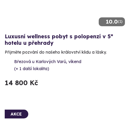
10.0
(1)
Luxusní wellness pobyt s polopenzí v 5*
hotelu u přehrady
Přijměte pozvání do našeho království klidu a lásky.
Březová u Karlových Varů, víkend
(+ 1 další lokalita)
14 800 Kč
AKCE