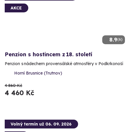
AKCE
8.9
(6)
Penzion s hostincem z 18. století
Penzion s nádechem provensálské atmosféry v Podkrkonoší
Horní Brusnice (Trutnov)
4 860 Kč
4 460 Kč
Volný termín už 06. 09. 2026