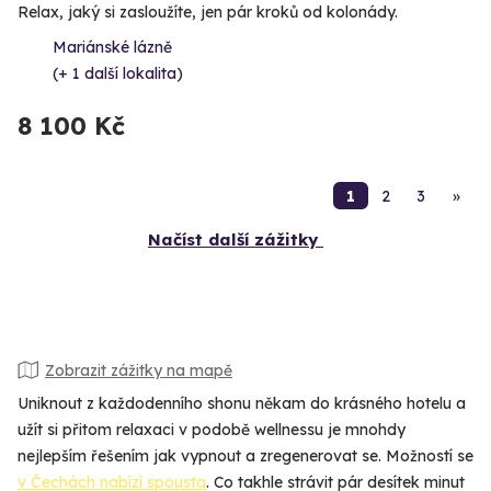
Relax, jaký si zasloužíte, jen pár kroků od kolonády.
Mariánské lázně
(+ 1 další lokalita)
8 100 Kč
1
2
3
»
Načíst další zážitky
Zobrazit zážitky na mapě
Uniknout z každodenního shonu někam do krásného hotelu a
užít si přitom relaxaci v podobě wellnessu je mnohdy
nejlepším řešením jak vypnout a zregenerovat se. Možností se
v Čechách nabízí spousta
. Co takhle strávit pár desítek minut