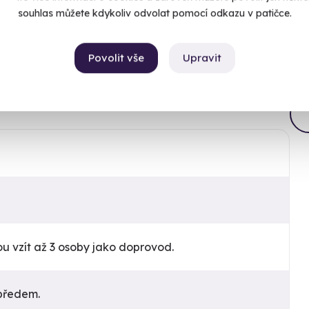
souhlas můžete kdykoliv odvolat pomocí odkazu v patičce.
Chcete rezervovat termín?
 vaším jménem :)
Koupit a rezervovat nyní
 nejlepších stíhacích strojů své doby. Byl navržen
Povolit vše
Upravit
vyznačoval se svou obratností, rychlostí a výkonností.
l se zatahovatelným podvozkem.
Objednejte si rovnou konkrétní termín. Po úhradě
máte rezervaci hned v e-mailu.
Již mám poukaz
ou vzít až 3 osoby jako doprovod.
 předem.