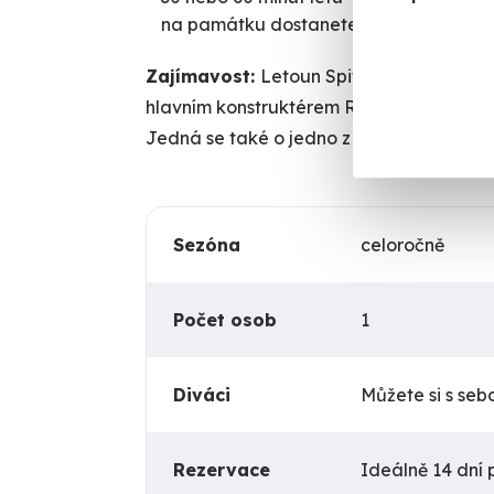
na památku dostanete pilotní průkaz s
Zajímavost:
Letoun Spitfire byl jedním z
hlavním konstruktérem R. J. Mitchellem a 
Jedná se také o jedno z prvních letade
Sezóna
celoročně
Počet osob
1
Diváci
Můžete si s seb
Rezervace
Ideálně 14 dní