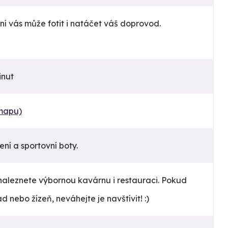
í vás může fotit i natáčet váš doprovod.
inut
 mapu)
ní a sportovní boty.
naleznete výbornou kavárnu i restauraci. Pokud
d nebo žízeň, neváhejte je navštívit! :)