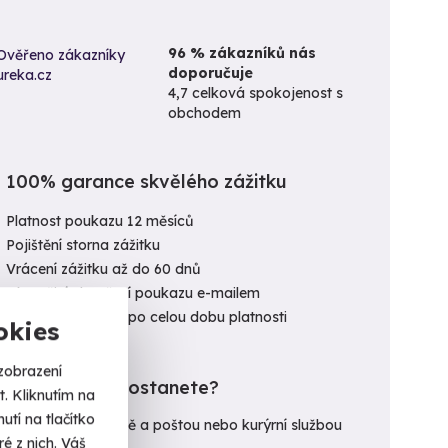
96 % zákazníků nás
doporučuje
4,7 celková spokojenost s
obchodem
100% garance skvělého zážitku
Platnost poukazu 12 měsíců
Pojištění storna zážitku
Vrácení zážitku až do 60 dnů
Okamžité doručení poukazu e-mailem
Výměna poukazu po celou dobu platnosti
okies
zobrazení
Kdy poukaz dostanete?
. Kliknutím na
tí na tlačítko
E-mailem okamžitě a poštou nebo kurýrní službou
é z nich. Váš
do
11. 8. (úterý)
.