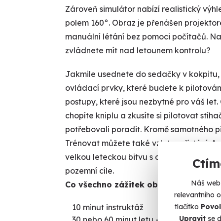
Zároveň simulátor nabízí realistický vý
polem 160°. Obraz je přenášen projektore
manuální létání bez pomoci počítačů. Nau
zvládnete mít nad letounem kontrolu?
Jakmile usednete do sedačky v kokpitu, 
ovládací prvky, které budete k pilotová
postupy, které jsou nezbytné pro váš let. 
chopíte kniplu a zkusíte si pilotovat stí
potřebovali poradit. Kromě samotného pi
Trénovat můžete také vzlet a přistání. A
velkou leteckou bitvu s desítkami letade
Ctím
pozemní cíle.
Náš web 
Co všechno zážitek obsahuje:
relevantního 
tlačítko
Povol
10 minut instruktáž
Upravit
se d
30 nebo 60 minut letu - podle Vámi zvo