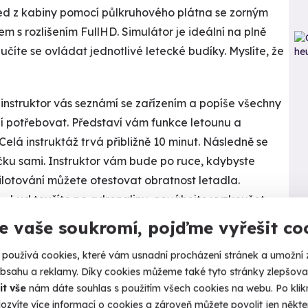
hled z kabiny pomocí půlkruhového plátna se zorným
m s rozlišením FullHD. Simulátor je ideální na plně
číte se ovládat jednotlivé letecké budíky. Myslíte, že
instruktor vás seznámí se zařízením a popíše všechny
ní potřebovat. Představí vám funkce letounu a
Celá instruktáž trvá přibližně 10 minut. Následně se
hačku sami. Instruktor vám bude po ruce, kdybyste
lotování můžete otestovat obratnost letadla.
Kalendář volných
 pokud toužíte po adrenalinu, neváhejte vyzkoušet
termínů
l, která budete muset zneškodnit. Útočit můžete i na
e vaše soukromí, pojďme vyřešit co
Termíny pro zvolenou variantu:
používá cookies, které vám usnadní procházení stránek a umožní 
obsahu a reklamy. Díky cookies můžeme také tyto stránky zlepšovat
it vše
nám dáte souhlas s použitím všech cookies na webu. Po kliknu
ozvíte více informací o cookies a zároveň můžete povolit jen někter
lené varianty