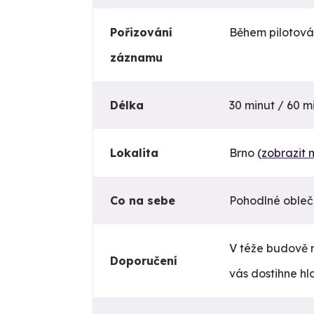
Pořizování
Během pilotován
záznamu
Délka
30 minut / 60 m
Lokalita
Brno
(zobrazit
Co na sebe
Pohodlné obleče
V téže budově 
Doporučení
vás dostihne hla