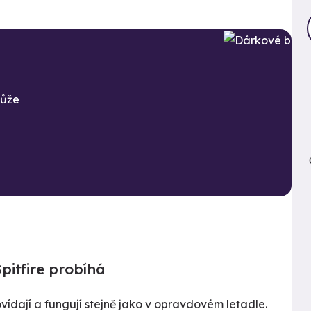
může
pitfire probíhá
ídají a fungují stejně jako v opravdovém letadle.