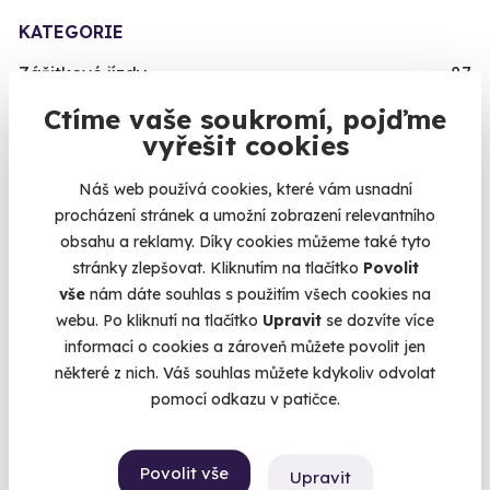
KATEGORIE
Zážitkové jízdy
87
Povolání na zkoušku
74
Ctíme vaše soukromí, pojďme
vyřešit cookies
Letecké zážitky
68
Masáže a relaxace
57
Náš web používá cookies, které vám usnadní
Gurmánské zážitky
111
procházení stránek a umožní zobrazení relevantního
obsahu a reklamy. Díky cookies můžeme také tyto
Sportovní zážitky
94
stránky zlepšovat. Kliknutím na tlačítko
Povolit
Zážitkové pobyty
126
vše
nám dáte souhlas s použitím všech cookies na
Vojenské zážitky
45
webu. Po kliknutí na tlačítko
Upravit
se dozvíte více
informací o cookies a zároveň můžete povolit jen
Zážitky se zvířaty
12
některé z nich. Váš souhlas můžete kdykoliv odvolat
Únikové hry
42
pomocí odkazu v patičce.
Zážitky ve virtuální realitě
3
Zážitky na doma
20
Povolit vše
Upravit