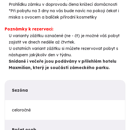
Prohlídku zámku v doprovodu člena knížecí domácnosti
*Při pobytu na 3 dny na vás bude navíc na pokoji čekat i
miska s ovocem a balíček přírodní kosmetiky
Poznámky k rezervaci:
U varianty zážitku označené (ne - čt) je možné váš pobyt
zajistit ve dnech neděle až čtvrtek.
U ostatních variant zážitku si můžete rezervovat pobyt s
nástupem jakýkoliv den v týdnu.
Snídaně i večeře jsou podávány v přilehlém hotelu
Maxmilian, který je součástí zámeckého parku.
Sezóna
celoročně
Počet osob