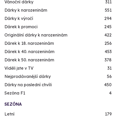
Vánoční dárky
311
Dárky k narozeninám
551
Dárky k výročí
294
Dárek k promoci
245
Originální dárky k narozeninám
422
Dárek k 18. narozeninám
256
Dárek k 40. narozeninám
453
Dárek k 50. narozeninám
378
Viděli jste v TV
31
Nejprodávanější dárky
56
Dárky na poslední chvíli
450
Sezóna F1
4
SEZÓNA
Letní
179