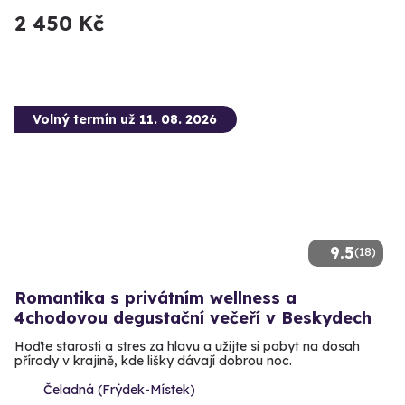
2 450 Kč
Volný termín už 11. 08. 2026
9.5
(18)
Romantika s privátním wellness a
4chodovou degustační večeří v Beskydech
Hoďte starosti a stres za hlavu a užijte si pobyt na dosah
přírody v krajině, kde lišky dávají dobrou noc.
Čeladná (Frýdek-Místek)