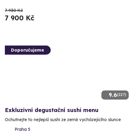
7 930 Kč
7 900 Kč
Doporučujeme
9.6
(227)
Exkluzivní degustační sushi menu
Ochutnejte to nejlepší sushi ze země vycházejícího slunce
Praha 5