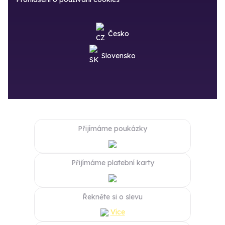
Česko
Slovensko
Přijímáme poukázky
Přijímáme platební karty
Řekněte si o slevu
Více