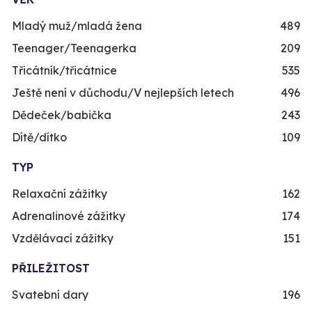
Mladý muž/mladá žena
489
Teenager/Teenagerka
209
Třicátník/třicátnice
535
Ještě není v důchodu/V nejlepších letech
496
Dědeček/babička
243
Dítě/dítko
109
TYP
Relaxační zážitky
162
Adrenalinové zážitky
174
Vzdělávací zážitky
151
PŘILEŽITOST
Svatební dary
196