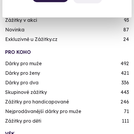
Dárkové balíčky
10
Simulátory
16
Zážitky v akci
93
Novinka
87
Exkluzivně u Zážitky.cz
24
PRO KOHO
Dárky pro muže
492
Dárky pro ženy
421
Dárky pro dva
336
Skupinové zážitky
443
Zážitky pro handicapované
246
Nejprodávanější dárky pro muže
71
Zážitky pro děti
111
VĚK