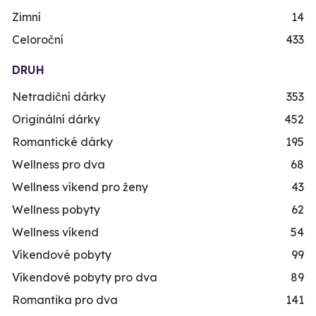
Zimní
14
Celoroční
433
DRUH
Netradiční dárky
353
Originální dárky
452
Romantické dárky
195
Wellness pro dva
68
Wellness víkend pro ženy
43
Wellness pobyty
62
Wellness víkend
54
Víkendové pobyty
99
Víkendové pobyty pro dva
89
Romantika pro dva
141