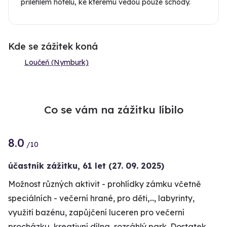
přilehlém hotelu, ke kterému vedou pouze schody.
Kde se zážitek koná
Loučeň (Nymburk)
Co se vám na zážitku líbilo
8.0
/10
účastník zážitku
,
61 let
(27. 09. 2025)
Možnost různých aktivit - prohlídky zámku včetně
speciálních - večerní hrané, pro děti,..., labyrinty,
využití bazénu, zapůjčení luceren pro večerní
procházku, kreativní dílna, rozsáhlý park. Dostatek