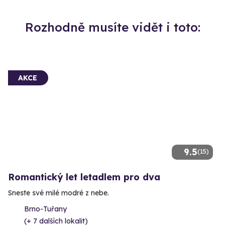
Rozhodně musíte vidět i toto:
AKCE
9.5
(15)
Romantický let letadlem pro dva
Sneste své milé modré z nebe.
Brno-Tuřany
(+ 7 dalších lokalit)