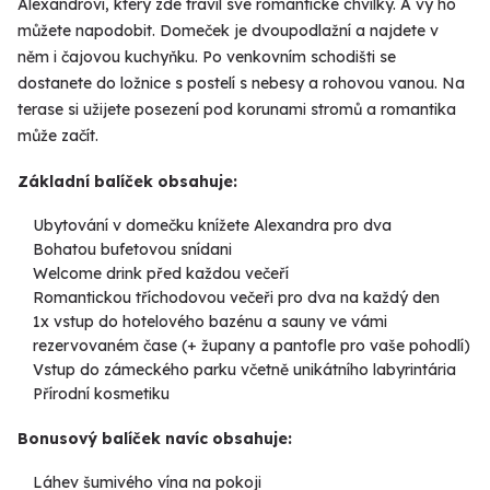
Alexandrovi, který zde trávil své romantické chvilky. A vy ho
můžete napodobit. Domeček je dvoupodlažní a najdete v
něm i čajovou kuchyňku. Po venkovním schodišti se
dostanete do ložnice s postelí s nebesy a rohovou vanou. Na
terase si užijete posezení pod korunami stromů a romantika
může začít.
Základní balíček obsahuje:
Ubytování v domečku knížete Alexandra pro dva
Bohatou bufetovou snídani
Welcome drink před každou večeří
Romantickou tříchodovou večeři pro dva na každý den
1x vstup do hotelového bazénu a sauny ve vámi
rezervovaném čase (+
župany a pantofle pro vaše pohodlí)
Vstup do zámeckého parku včetně unikátního labyrintária
Přírodní kosmetiku
Bonusový balíček navíc obsahuje:
Láhev šumivého vína na pokoji