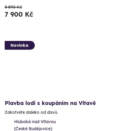
8 890 Kč
7 900 Kč
Novinka
Plavba lodí s koupáním na Vltavě
Zakotvěte daleko od davů.
Hluboká nad Vltavou
(České Budějovice)