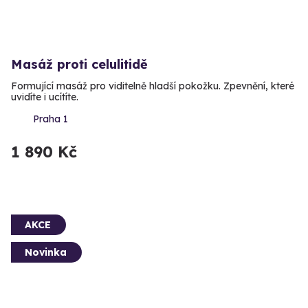
Masáž proti celulitidě
Formující masáž pro viditelně hladší pokožku. Zpevnění, které
uvidíte i ucítíte.
Praha 1
1 890 Kč
AKCE
Novinka