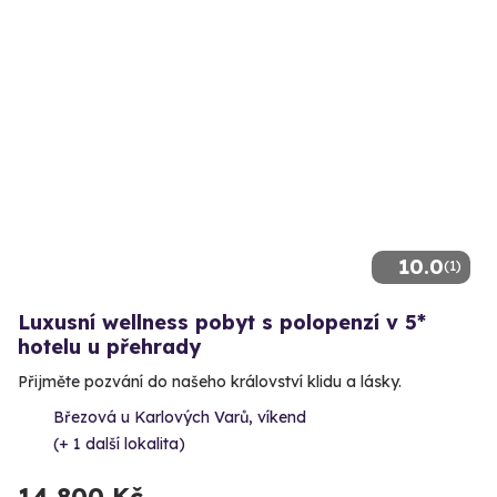
10.0
(1)
Luxusní wellness pobyt s polopenzí v 5*
hotelu u přehrady
Přijměte pozvání do našeho království klidu a lásky.
Březová u Karlových Varů, víkend
(+ 1 další lokalita)