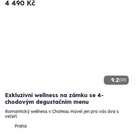
4 490 Kč
9.2
(10)
Exkluzivní wellness na zámku se 4-
chodovým degustačním menu
Romantický wellness v Chateau Havel jen pro vás dva s
večeří
Praha