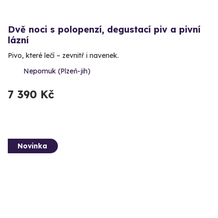
Dvě noci s polopenzí, degustací piv a pivní
lázní
Pivo, které lečí – zevnitř i navenek.
Nepomuk (Plzeň-jih)
7 390 Kč
Novinka