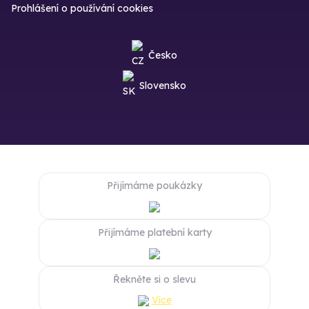
Prohlášení o používání cookies
Česko
Slovensko
Přijímáme poukázky
Přijímáme platební karty
Řekněte si o slevu
Více