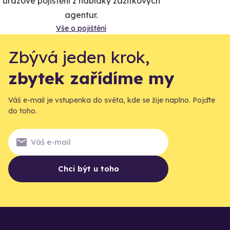
úrazové pojištění z nabídky zážitkových
agentur.
Vše o pojištění
Zbývá jeden krok,
zbytek zařídíme my
Váš e-mail je vstupenka do světa, kde se žije naplno. Pojďte
do toho.
Chci být u toho