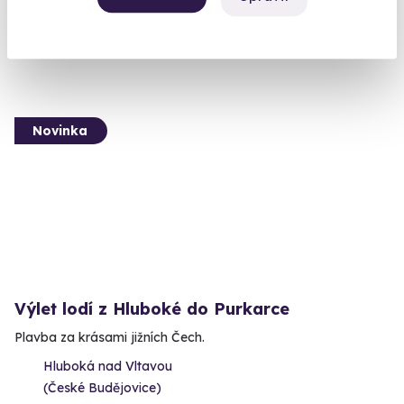
5 890 Kč
4 900 Kč
Novinka
Výlet lodí z Hluboké do Purkarce
Plavba za krásami jižních Čech.
Hluboká nad Vltavou
(České Budějovice)