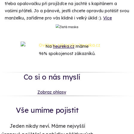
třeba opalovačku při projížďce na jachtě s kapitánem a
vašimi přáteli. Jo a pánové, jestli chcete opravdu potěšit svou
manželku, zařídíme pro vás klidně i velký úklid :).
Více
Na
heureka.cz
máme
96% spokojenost zákazníků.
Co si o nás myslí
Zobraz ohlasy
Vše umíme pojistit
Jeden nikdy neví. Máme nejvyšší