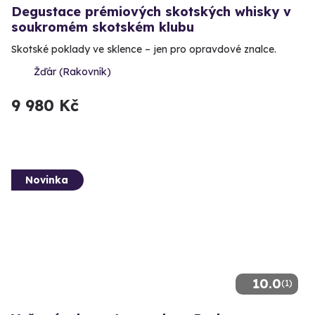
Degustace prémiových skotských whisky v
soukromém skotském klubu
Skotské poklady ve sklence – jen pro opravdové znalce.
Žďár (Rakovník)
9 980 Kč
Novinka
10.0
(1)