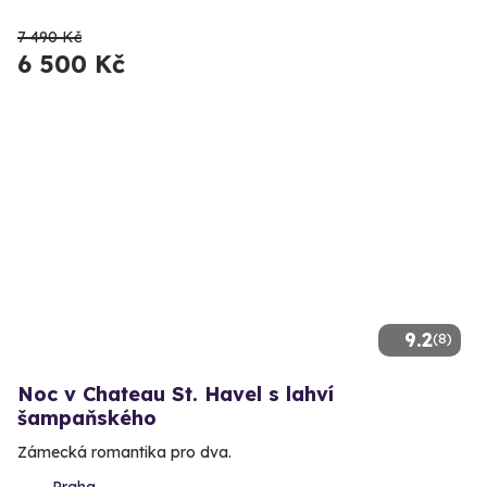
7 490 Kč
6 500 Kč
9.2
(8)
Noc v Chateau St. Havel s lahví
šampaňského
Zámecká romantika pro dva.
Praha