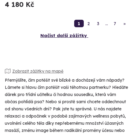
4 180 Kč
1
2
3
…
7
»
Načíst další zážitky
Zobrazit zážitky na mapě
Přemýšlíte, čím potěšit své blízké a docházejí vám nápady?
Lámete si hlavu čím potěšit vaši těhotnou partnerku? Hledáte
dárek pro třídní učitelku či hodnou sousedku, která vám
občas pohlídá psa? Nebo si prostě sami chcete oddechnout
od shonu všedních dní? Pak jste tu správně. U nás najdete
relaxaci a odpočinek v podobě zajímavých wellness pobytů,
uvolnění celého těla díky nepřebernému množství úžasných
masáží, změnu image během radikální proměny účesu nebo