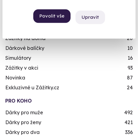
Zážitky se zvířaty
12
Povolit vše
Upravit
Únikové hry
42
Zážitky ve virtuální realitě
3
Zážitky na doma
20
Dárkové balíčky
10
Simulátory
16
Zážitky v akci
93
Novinka
87
Exkluzivně u Zážitky.cz
24
PRO KOHO
Dárky pro muže
492
Dárky pro ženy
421
Dárky pro dva
336