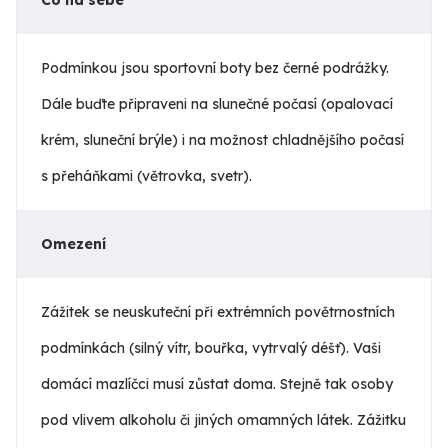
Podmínkou jsou sportovní boty bez černé podrážky.
Dále buďte připraveni na slunečné počasí (opalovací
krém, sluneční brýle) i na možnost chladnějšího počasí
s přeháňkami (větrovka, svetr).
Omezení
Zážitek se neuskuteční při extrémních povětrnostních
podmínkách (silný vítr, bouřka, vytrvalý déšť). Vaši
domácí mazlíčci musí zůstat doma. Stejně tak osoby
pod vlivem alkoholu či jiných omamných látek. Zážitku