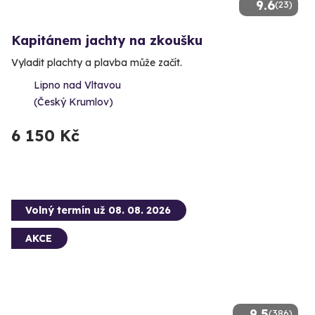
9.6
(23)
Kapitánem jachty na zkoušku
Vyladit plachty a plavba může začít.
Lipno nad Vltavou
(Český Krumlov)
6 150 Kč
Volný termín už 08. 08. 2026
AKCE
9.5
(386)