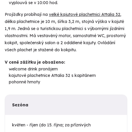
vyplouvá se v 10:00 hod.
Projížďky probíhají na
velké kajutové plachetnici Attalia 32
,
délka plachetnice je 10 m, šířka 3,2 m, stojná výška v kajutě
1,9 m. Jedná se o turistickou plachetnici s výbornými jízdními
vlastnostmi. Má vestavěný motor, samostatné WC, prostorný
kokpit, společenský salon a 2 oddělené kajuty. Ovládání
všech plachet je stažené do kokpitu.
V ceně zážitku je obsaženo:
welcome drink pronájem
kajutové plachetnice Attalia 32 s kapitánem
pohonné hmoty
Sezóna
květen - říjen (do 15. října; za příznivých