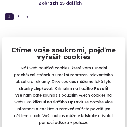
Zobrazit 15 dalších
1
2
»
Ctíme vaše soukromí, pojďme
KATEGORIE
vyřešit cookies
Zážitkové jízdy
87
Náš web používá cookies, které vám usnadní
Povolání na zkoušku
74
procházení stránek a umožní zobrazení relevantního
Letecké zážitky
68
obsahu a reklamy. Díky cookies můžeme také tyto
stránky zlepšovat. Kliknutím na tlačítko
Povolit
Masáže a relaxace
57
vše
nám dáte souhlas s použitím všech cookies na
Gurmánské zážitky
111
webu. Po kliknutí na tlačítko
Upravit
se dozvíte více
Sportovní zážitky
94
informací o cookies a zároveň můžete povolit jen
některé z nich. Váš souhlas můžete kdykoliv odvolat
Zážitkové pobyty
126
pomocí odkazu v patičce.
Vojenské zážitky
45