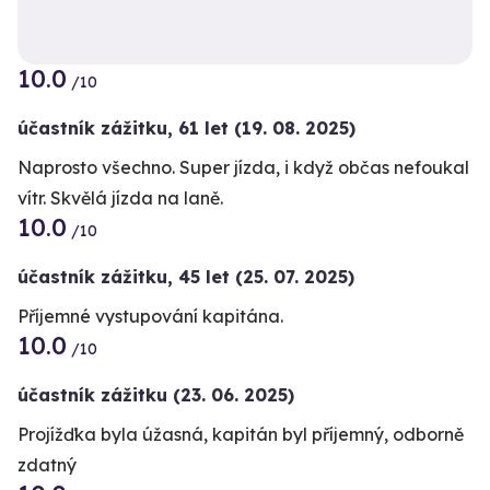
10.0
+1
/10
účastník zážitku
,
61 let
(19. 08. 2025)
Naprosto všechno. Super jízda, i když občas nefoukal
vítr. Skvělá jízda na laně.
10.0
/10
účastník zážitku
,
45 let
(25. 07. 2025)
Příjemné vystupování kapitána.
10.0
/10
účastník zážitku
(23. 06. 2025)
Projížďka byla úžasná, kapitán byl příjemný, odborně
zdatný