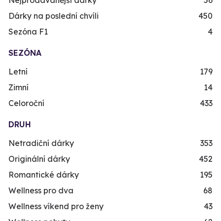
Nejprodávanější dárky
56
Dárky na poslední chvíli
450
Sezóna F1
4
SEZÓNA
Letní
179
Zimní
14
Celoroční
433
DRUH
Netradiční dárky
353
Originální dárky
452
Romantické dárky
195
Wellness pro dva
68
Wellness víkend pro ženy
43