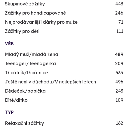
Skupinové zážitky
443
Zážitky pro handicapované
246
Nejprodávanější dárky pro muže
71
Zážitky pro děti
111
VĚK
Mladý muž/mladá žena
489
Teenager/Teenagerka
209
Třicátník/třicátnice
535
Ještě není v důchodu/V nejlepších letech
496
Dědeček/babička
243
Dítě/dítko
109
TYP
Relaxační zážitky
162