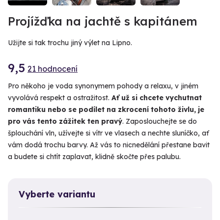
VIDEO
Projížďka na jachtě s kapitánem
Užijte si tak trochu jiný výlet na Lipno.
9,5
21 hodnocení
Pro někoho je voda synonymem pohody a relaxu, v jiném
vyvolává respekt a ostražitost.
Ať už si chcete vychutnat
romantiku nebo se podílet na zkrocení tohoto živlu, je
pro vás tento zážitek ten pravý
. Zaposlouchejte se do
šplouchání vln, užívejte si vítr ve vlasech a nechte sluníčko, ať
vám dodá trochu barvy. Až vás to nicnedělání přestane bavit
a budete si chtít zaplavat, klidně skočte přes palubu.
Vyberte variantu