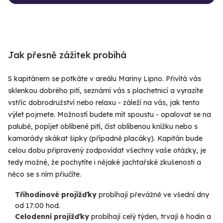
Jak přesně zážitek probíhá
S kapitánem se potkáte v areálu Mariny Lipno. Přivítá vás
sklenkou dobrého pití, seznámí vás s plachetnicí a vyrazíte
vstříc dobrodružství nebo relaxu - záleží na vás, jak tento
výlet pojmete. Možností budete mít spoustu - opalovat se na
palubě, popíjet oblíbené pití, číst oblíbenou knížku nebo s
kamarády skákat šipky (případně placáky). Kapitán bude
celou dobu připravený zodpovídat všechny vaše otázky, je
tedy možné, že pochytíte i nějaké jachtařské zkušenosti a
něco se s ním přiučíte.
Tříhodinové projížďky
probíhají převážně ve všední dny
od 17:00 hod.
Celodenní projížďky
probíhají celý týden, trvají 6 hodin a