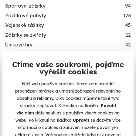
Sportovní zážitky
94
Zážitkové pobyty
126
Vojenské zážitky
45
Zážitky se zvířaty
12
Únikové hry
42
Zážitky ve virtuální realitě
3
Ctíme vaše soukromí, pojďme
Zážitky na doma
20
vyřešit cookies
Dárkové balíčky
10
Simulátory
16
Náš web používá cookies, které vám usnadní
procházení stránek a umožní zobrazení relevantního
Zážitky v akci
93
obsahu a reklamy. Díky cookies můžeme také tyto
Novinka
87
stránky zlepšovat. Kliknutím na tlačítko
Povolit
Exkluzivně u Zážitky.cz
24
vše
nám dáte souhlas s použitím všech cookies na
webu. Po kliknutí na tlačítko
Upravit
se dozvíte více
PRO KOHO
informací o cookies a zároveň můžete povolit jen
některé z nich. Váš souhlas můžete kdykoliv odvolat