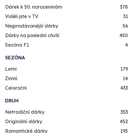
Dárek k 50. narozeninám
378
Viděli jste v TV
31
Nejprodávanější dárky
56
Dárky na poslední chvíli
450
Sezóna F1
4
SEZÓNA
Letní
179
Zimní
14
Celoroční
433
DRUH
Netradiční dárky
353
Originální dárky
452
Romantické dárky
195