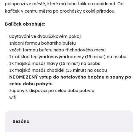
polopenzí ve městě, které má toho tolik co nabídnout. Od
kafíček v centru města po procházky okolní přírodou.
Balíček obsahuje:
ubytování ve dvoulůžkovém pokoji
snídani formou bohatého bufetu
večeři formou bufetu nebo tříchodového menu
1x obklad teplými lávovými kameny (15 minut) na osobu
1x thajská masáž hlavy (15 minut) na osobu
1x thajská masáž chodidel (15 minut) na osobu
NEOMEZENÝ vstup do hotelového bazénu a sauny po
celou dobu pobytu
župany k dispozici po celou dobu pobytu
wifi
Sezóna