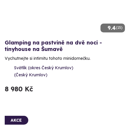
9.4
(15)
Glamping na pastvině na dvě noci -
tinyhouse na Šumavě
Vychutnejte si intimitu tohoto minidomečku.
Světlík (okres Český Krumlov)
(Český Krumlov)
8 980 Kč
AKCE