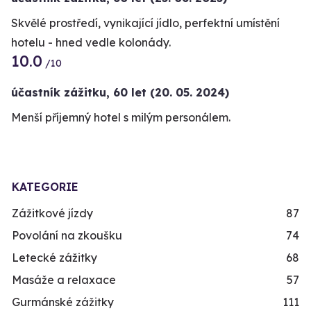
Skvělé prostředí, vynikající jídlo, perfektní umístění
hotelu - hned vedle kolonády.
10.0
/10
účastník zážitku
,
60 let
(20. 05. 2024)
Menší příjemný hotel s milým personálem.
KATEGORIE
Zážitkové jízdy
87
Povolání na zkoušku
74
Letecké zážitky
68
Masáže a relaxace
57
Gurmánské zážitky
111