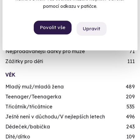
Dárky pro muže
492
pomocí odkazu v patičce.
Dárky pro ženy
421
Dárky pro dva
336
Povolit vše
Upravit
Skupinové zážitky
443
Zážitky pro handicapované
246
Nejprodávanější dárky pro muže
71
Zážitky pro děti
111
VĚK
Mladý muž/mladá žena
489
Teenager/Teenagerka
209
Třicátník/třicátnice
535
Ještě není v důchodu/V nejlepších letech
496
Dědeček/babička
243
Dítě/dítko
109