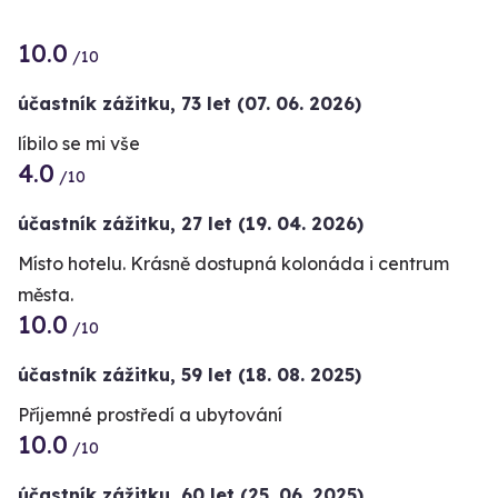
10.0
/10
účastník zážitku
,
73 let
(07. 06. 2026)
líbilo se mi vše
4.0
/10
účastník zážitku
,
27 let
(19. 04. 2026)
Místo hotelu. Krásně dostupná kolonáda i centrum
města.
10.0
/10
účastník zážitku
,
59 let
(18. 08. 2025)
Příjemné prostředí a ubytování
10.0
/10
účastník zážitku
,
60 let
(25. 06. 2025)