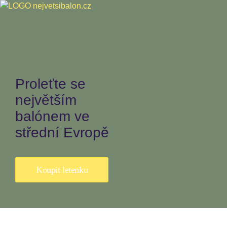
Proleťte se
největším
balónem ve
střední Evropě
Koupit letenku