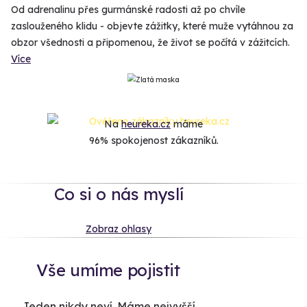
Od adrenalinu přes gurmánské radosti až po chvíle
zaslouženého klidu - objevte zážitky, které muže vytáhnou za
obzor všednosti a připomenou, že život se počítá v zážitcích.
Více
Na
heureka.cz
máme
96% spokojenost zákazníků.
Co si o nás myslí
Zobraz ohlasy
Vše umíme pojistit
Jeden nikdy neví. Máme nejvyšší