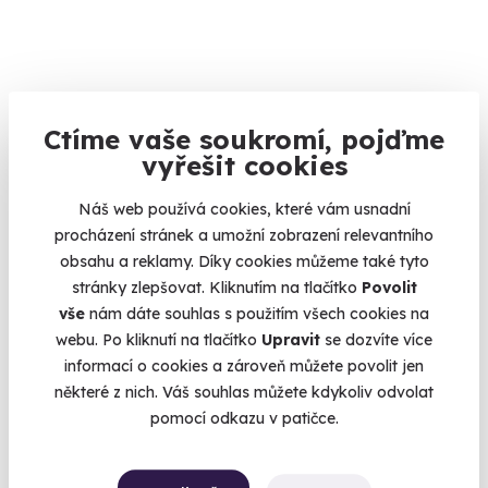
9.8
(43)
Ctíme vaše soukromí, pojďme
vyřešit cookies
Mushing: Jízda na psím spřežení
Na sněhu i na blátě, na saních nebo na kolech.
Náš web používá cookies, které vám usnadní
Kaliště (okres Jihlava)
procházení stránek a umožní zobrazení relevantního
(+ 2 další lokality)
obsahu a reklamy. Díky cookies můžeme také tyto
stránky zlepšovat. Kliknutím na tlačítko
Povolit
3 600 Kč
vše
nám dáte souhlas s použitím všech cookies na
webu. Po kliknutí na tlačítko
Upravit
se dozvíte více
informací o cookies a zároveň můžete povolit jen
některé z nich. Váš souhlas můžete kdykoliv odvolat
pomocí odkazu v patičce.
Volný termín už 09. 08. 2026