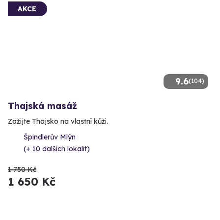
AKCE
9.6
(104)
Thajská masáž
Zažijte Thajsko na vlastní kůži.
Špindlerův Mlýn
(+ 10 dalších lokalit)
1 750 Kč
1 650 Kč