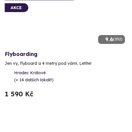
AKCE
9.6
(352)
Flyboarding
Jen vy, flyboard a 4 metry pod vámi. Letíte!
Hradec Králové
(+ 14 dalších lokalit)
1 590 Kč