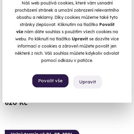
Náš web používá cookies, které vám usnadní
Volný termín už 06. 08. 2026
procházení stránek a umožní zobrazení relevantního
Novinka
obsahu a reklamy. Díky cookies můžeme také tyto
stránky zlepšovat. Kliknutím na tlačítko
Povolit
vše
nám dáte souhlas s použitím všech cookies na
webu. Po kliknutí na tlačítko
Upravit
se dozvíte více
informací o cookies a zároveň můžete povolit jen
některé z nich. Váš souhlas můžete kdykoliv odvolat
pomocí odkazu v patičce.
Návštěva muzea s největší sbírkou LEGO
Muzeum, kde si hraje celá rodina.
Povolit vše
Špindlerův Mlýn
Upravit
(+ 4 další lokality)
620 Kč