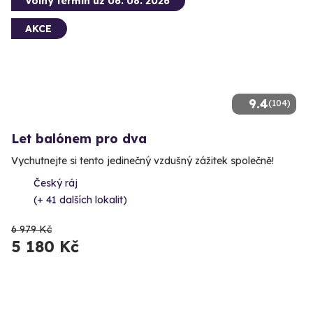
Volný termín už 06. 08. 2026
AKCE
9.4
(104)
Let balónem pro dva
Vychutnejte si tento jedinečný vzdušný zážitek společně!
Český ráj
(+ 41 dalších lokalit)
6 979 Kč
5 180 Kč