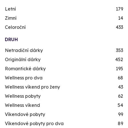
Letní
179
Zimní
14
Celoroční
433
DRUH
Netradiční dárky
353
Originální dárky
452
Romantické dárky
195
Wellness pro dva
68
Wellness víkend pro ženy
43
Wellness pobyty
62
Wellness víkend
54
Víkendové pobyty
99
Víkendové pobyty pro dva
89