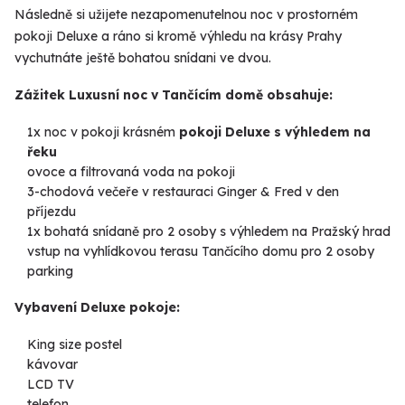
Následně si užijete nezapomenutelnou noc v prostorném
pokoji Deluxe a ráno si kromě výhledu na krásy Prahy
vychutnáte ještě bohatou snídani ve dvou.
Zážitek Luxusní noc v Tančícím domě obsahuje:
1x noc v pokoji krásném
pokoji Deluxe s výhledem na
řeku
ovoce a filtrovaná voda na pokoji
3-chodová večeře v restauraci Ginger & Fred v den
příjezdu
1x bohatá snídaně pro 2 osoby s výhledem na Pražský hrad
vstup na vyhlídkovou terasu Tančícího domu pro 2 osoby
parking
Vybavení Deluxe pokoje:
King size postel
kávovar
LCD TV
telefon