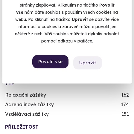
stránky zlepšovat. Kliknutím na tlačítko
Povolit
VĚK
vše
nám dáte souhlas s použitím všech cookies na
webu. Po kliknutí na tlačítko
Upravit
se dozvíte více
Mladý muž/mladá žena
489
informací o cookies a zároveň můžete povolit jen
Teenager/Teenagerka
209
některé z nich. Váš souhlas můžete kdykoliv odvolat
pomocí odkazu v patičce.
Třicátník/třicátnice
535
Ještě není v důchodu/V nejlepších letech
496
Dědeček/babička
243
Povolit vše
Upravit
Dítě/dítko
109
TYP
Relaxační zážitky
162
Adrenalinové zážitky
174
Vzdělávací zážitky
151
PŘILEŽITOST