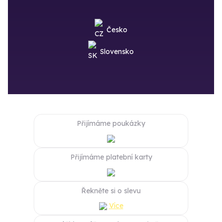
Česko
Slovensko
Přijímáme poukázky
Přijímáme platební karty
Řekněte si o slevu
Více