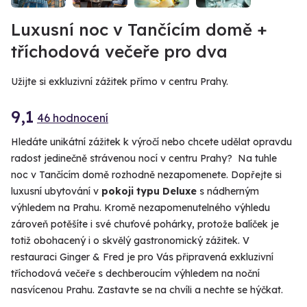
Luxusní noc v Tančícím domě +
tříchodová večeře pro dva
Užijte si exkluzivní zážitek přímo v centru Prahy.
9,1
46 hodnocení
Hledáte unikátní zážitek k výročí nebo chcete udělat opravdu
radost jedinečně strávenou nocí v centru Prahy? Na tuhle
noc v Tančícím domě rozhodně nezapomenete. Dopřejte si
luxusní ubytování v
pokoji typu Deluxe
s nádherným
výhledem na Prahu. Kromě nezapomenutelného výhledu
zároveň potěšíte i své chuťové pohárky, protože balíček je
totiž obohacený i o skvělý gastronomický zážitek. V
restauraci Ginger & Fred je pro Vás připravená exkluzivní
tříchodová večeře s dechberoucím výhledem na noční
nasvícenou Prahu. Zastavte se na chvíli a nechte se hýčkat.