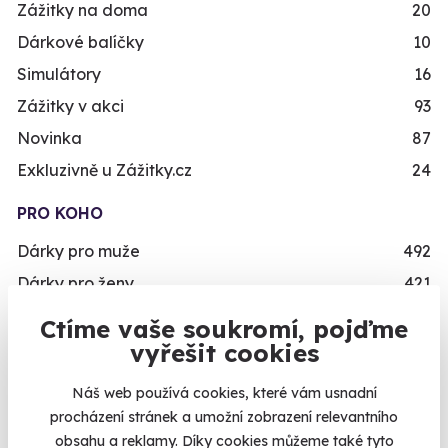
Zážitky na doma
20
Dárkové balíčky
10
Simulátory
16
Zážitky v akci
93
Novinka
87
Exkluzivně u Zážitky.cz
24
PRO KOHO
Dárky pro muže
492
Dárky pro ženy
421
Dárky pro dva
336
Ctíme vaše soukromí, pojďme
Skupinové zážitky
443
vyřešit cookies
Zážitky pro handicapované
246
Náš web používá cookies, které vám usnadní
Nejprodávanější dárky pro muže
71
procházení stránek a umožní zobrazení relevantního
obsahu a reklamy. Díky cookies můžeme také tyto
Zážitky pro děti
111