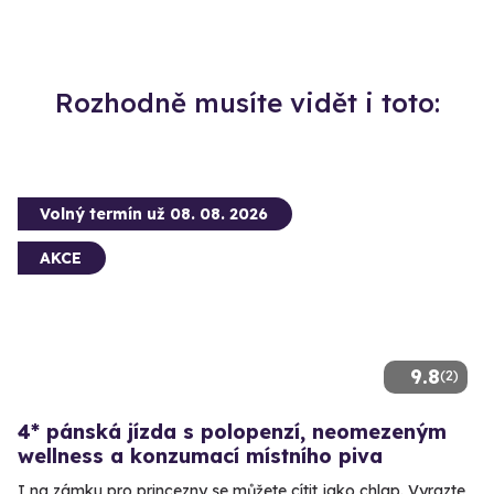
Rozhodně musíte vidět i toto:
Volný termín už 08. 08. 2026
AKCE
9.8
(2)
4* pánská jízda s polopenzí, neomezeným
wellness a konzumací místního piva
I na zámku pro princezny se můžete cítit jako chlap. Vyrazte