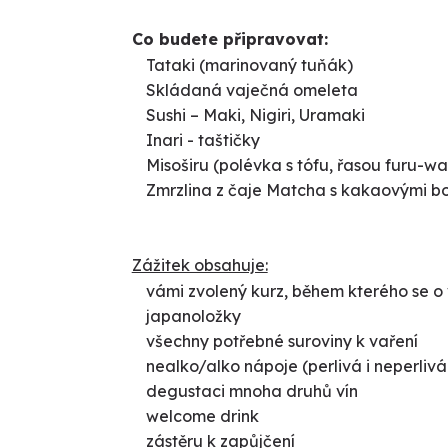
Co budete připravovat:
Tataki (marinovaný tuňák)
Skládaná vaječná omeleta
Sushi – Maki, Nigiri, Uramaki
Inari - taštičky
Misoširu (polévka s tófu, řasou furu-
Zmrzlina z čaje Matcha s kakaovými 
Zážitek obsahuje:
vámi zvolený kurz, během kterého se o
japanoložky
všechny potřebné suroviny k vaření
nealko/alko nápoje (perlivá i neperlivá
degustaci mnoha druhů vín
welcome drink
zástěru k zapůjčení