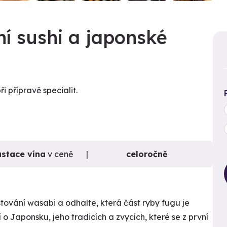
í sushi a japonské
 přípravě specialit.
stace vína
v ceně
celoročně
stování wasabi a odhalte, která část ryby fugu je
o Japonsku, jeho tradicích a zvycích, které se z první