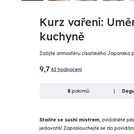
VIDEO
Kurz vaření: Uměn
kuchyně
Zažijte atmosféru císařského Japonska při
9,7
62 hodnocení
8
pokrmů
Degu
Staňte se sushi mistrem
, ovládněte pě
jedovatá! Zaposlouchejte se do povídání 