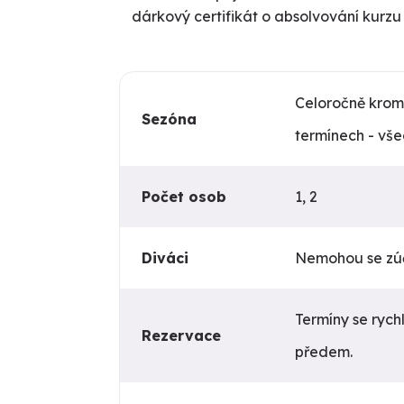
dárkový certifikát o absolvování kurzu
Celoročně krom
Sezóna
termínech - vše
Počet osob
1, 2
Diváci
Nemohou se zúč
Termíny se rych
Rezervace
předem.