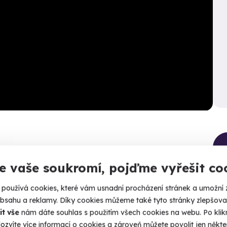
Kalendář volných
termínů
e vaše soukromí, pojďme vyřešit co
Termíny pro zvolenou variantu:
používá cookies, které vám usnadní procházení stránek a umožní 
obsahu a reklamy. Díky cookies můžeme také tyto stránky zlepšovat
it vše
nám dáte souhlas s použitím všech cookies na webu. Po kliknu
může
ozvíte více informací o cookies a zároveň můžete povolit jen někter