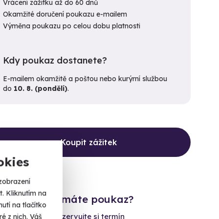
Vrácení zážitku až do 60 dnů
Okamžité doručení poukazu e-mailem
Výměna poukazu po celou dobu platnosti
Kdy poukaz dostanete?
E-mailem okamžitě a poštou nebo kurýrní službou
do
10. 8. (pondělí)
.
Koupit zážitek
okies
zobrazení
. Kliknutím na
Již máte poukaz?
tí na tlačítko
Rezervujte si termín
é z nich. Váš