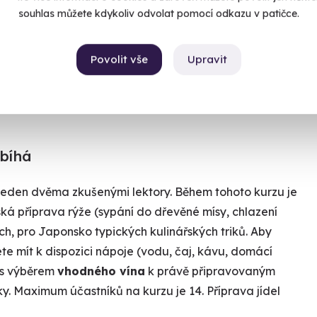
souhlas můžete kdykoliv odvolat pomocí odkazu v patičce.
Chcete rezervovat termín?
Objednat poukaz
Povolit vše
Upravit
Objednejte poukaz na zážitek a termín si
rezervujte vy nebo obdarovaný později.
Již mám poukaz
obíhá
veden dvěma zkušenými lektory. Během tohoto kurzu je
á příprava rýže (sypání do dřevěné mísy, chlazení
h, pro Japonsko typických kulinářských triků. Aby
te mít k dispozici nápoje (vodu, čaj, kávu, domácí
í s výběrem
vhodného vína
k právě připravovaným
y. Maximum účastníků na kurzu je 14. Příprava jídel