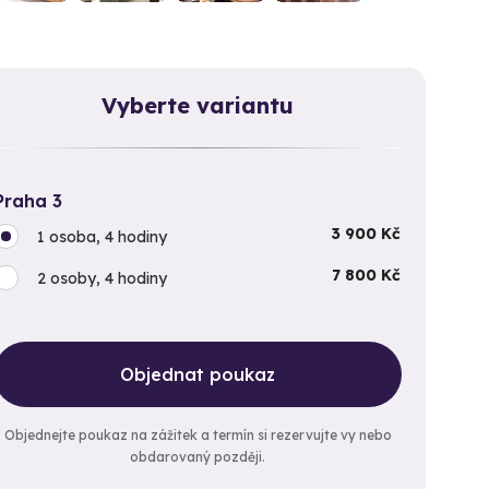
Vyberte variantu
Praha 3
3 900 Kč
1 osoba, 4 hodiny
7 800 Kč
2 osoby, 4 hodiny
Objednat poukaz
Objednejte poukaz na zážitek a termín si rezervujte vy nebo
obdarovaný později.