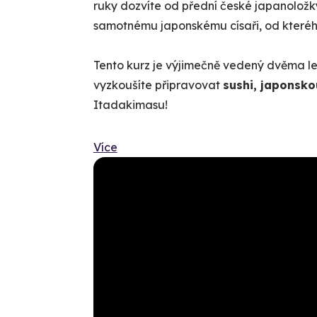
ruky dozvíte od přední české japanoložky
samotnému japonskému císaři, od kteréh
Tento kurz je výjimečně vedený dvěma le
vyzkoušíte připravovat
sushi, japonsko
Itadakimasu!
Více