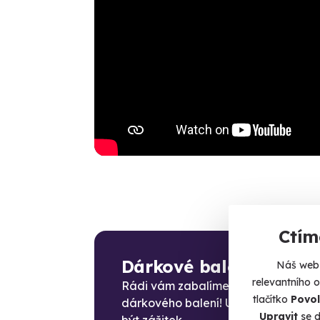
Ctím
Dárkové balení
Náš web 
relevantního 
Rádi vám zabalíme zážitek do
tlačítko
Povol
dárkového balení! Už rozbalování 
Upravit
se d
být zážitek.