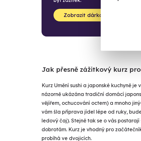
Zobrazit dárková balení
Jak přesně zážitkový kurz pr
Kurz Umění sushi a japonské kuchyně je 
názorně ukázána tradiční domácí japonsk
vějířem, ochucování octem) a mnoho jinýc
vám šla příprava jídel lépe od ruky, bude
ledový čaj). Stejně tak se o vás postaraj
dobrotám. Kurz je vhodný pro začátečník
probíhá ve dvojicích.