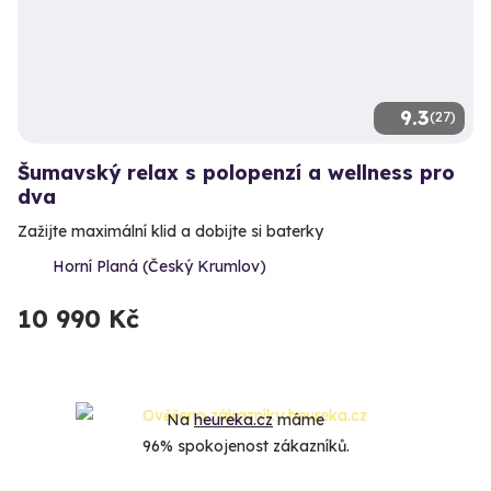
9.3
(27)
Šumavský relax s polopenzí a wellness pro
dva
Zažijte maximální klid a dobijte si baterky
Horní Planá (Český Krumlov)
10 990 Kč
Na
heureka.cz
máme
96% spokojenost zákazníků.