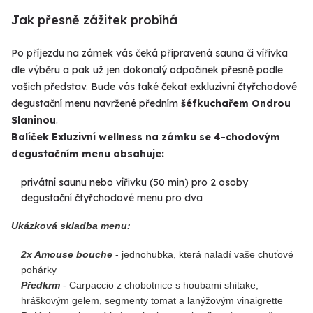
Jak přesně zážitek probíhá
Po příjezdu na zámek vás čeká připravená sauna či vířivka
dle výběru a pak už jen dokonalý odpočinek přesně podle
vašich představ. Bude vás také čekat exkluzivní čtyřchodové
degustační menu navržené předním
šéfkuchařem Ondrou
Slaninou
.
Balíček Exluzivní wellness na zámku se 4-chodovým
degustačním menu obsahuje:
privátní saunu nebo vířivku (50 min) pro 2 osoby
degustační čtyřchodové menu pro dva
Ukázková skladba menu:
2x Amouse bouche
- jednohubka, která naladí vaše chuťové
pohárky
Předkrm
- Carpaccio z chobotnice s houbami shitake,
hráškovým gelem, segmenty tomat a lanýžovým vinaigrette