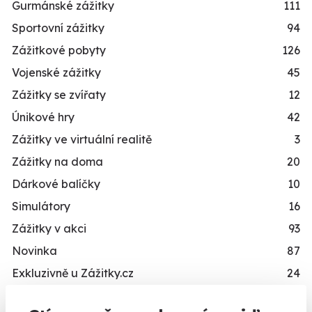
Gurmánské zážitky
111
Sportovní zážitky
94
Zážitkové pobyty
126
Vojenské zážitky
45
Zážitky se zvířaty
12
Únikové hry
42
Zážitky ve virtuální realitě
3
Zážitky na doma
20
Dárkové balíčky
10
Simulátory
16
Zážitky v akci
93
Novinka
87
Exkluzivně u Zážitky.cz
24
PRO KOHO