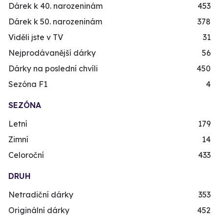
Dárek k 40. narozeninám
453
Dárek k 50. narozeninám
378
Viděli jste v TV
31
Nejprodávanější dárky
56
Dárky na poslední chvíli
450
Sezóna F1
4
SEZÓNA
Letní
179
Zimní
14
Celoroční
433
DRUH
Netradiční dárky
353
Originální dárky
452