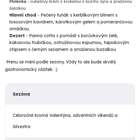
Polévka
- cuketový krém s kroketou z kozího sýra a praženou
šalotkou
Hlavní chod
- Pečený tuňák s kerblíkovým blinem s
lososovým kaviárem, karotkovým gelem a pomerančovou
omáčkou
Dezert
- Panna cotta z pomáslí s borůvkovým želé,
kakaovou trubičkou, ostružinovou espumou, tapiokovým
chipsem s černým sezamem a smaženou bazalkou
Menu se mění podle sezony. Vždy to ale bude skvělý
gastronomický zážitek. :)
Sezóna
Celoročně kromě Valentýna, adventních víkendů a
Silvestra