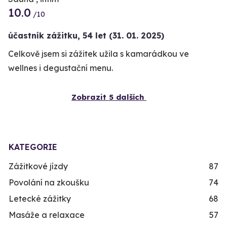
10.0
/10
účastník zážitku
,
54 let
(31. 01. 2025)
Celkově jsem si zážitek užila s kamarádkou ve
wellnes i degustační menu.
Zobrazit 5 dalších
KATEGORIE
Zážitkové jízdy
87
Povolání na zkoušku
74
Letecké zážitky
68
Masáže a relaxace
57