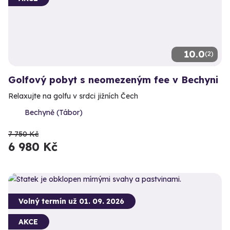
10.0
(2)
Golfový pobyt s neomezeným fee v Bechyni
Relaxujte na golfu v srdci jižních Čech
Bechyně (Tábor)
7 750 Kč
6 980 Kč
Volný termín už 01. 09. 2026
AKCE