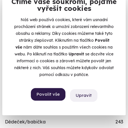
Ctíme vaše soukromí, pojďme
vyřešit cookies
Dárky pro muže
492
Dárky pro ženy
421
Náš web používá cookies, které vám usnadní
Dárky pro dva
336
procházení stránek a umožní zobrazení relevantního
obsahu a reklamy. Díky cookies můžeme také tyto
Skupinové zážitky
443
stránky zlepšovat. Kliknutím na tlačítko
Povolit
Zážitky pro handicapované
246
vše
nám dáte souhlas s použitím všech cookies na
Nejprodávanější dárky pro muže
71
webu. Po kliknutí na tlačítko
Upravit
se dozvíte více
informací o cookies a zároveň můžete povolit jen
Zážitky pro děti
111
některé z nich. Váš souhlas můžete kdykoliv odvolat
VĚK
pomocí odkazu v patičce.
Mladý muž/mladá žena
489
Povolit vše
Teenager/Teenagerka
209
Upravit
Třicátník/třicátnice
535
Ještě není v důchodu/V nejlepších letech
496
Dědeček/babička
243