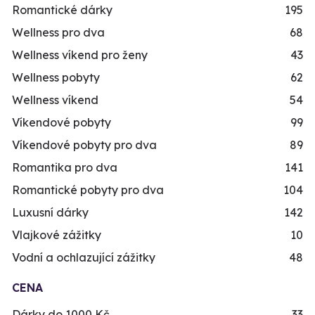
Romantické dárky
195
Wellness pro dva
68
Wellness víkend pro ženy
43
Wellness pobyty
62
Wellness víkend
54
Víkendové pobyty
99
Víkendové pobyty pro dva
89
Romantika pro dva
141
Romantické pobyty pro dva
104
Luxusní dárky
142
Vlajkové zážitky
10
Vodní a ochlazující zážitky
48
CENA
Dárky do 1000 Kč
33