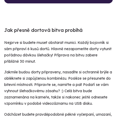
Jak přesně dortová bitva probíhá
Nejprve si budete muset obstarat munici. Každý bojovník si
sám připraví 6 kusů dortů. Hlavně nezapomeňte dorty vytunit
pořádnou dávkou šlehačky! Příprava na bitvu zabere
přibližně 30 minut.
Jakmile budou dorty připraveny, nasadíte si ochranné brýle a
obléknete si zapůjčenou kombinézu. Posléze se přesunete do
bitevní místnosti. Připravte se, namiřte a pal! Podaří se vám
vyhnout šlehačkovému zásahu? :) Celá bitva bude
zaznamenána na kameře, takže si nakonec ještě odnesete
vzpomínku v podobě videozáznamu na USB disku.
Odcházet budete pravděpodobně pěkně vyčerpaní, umazaní,