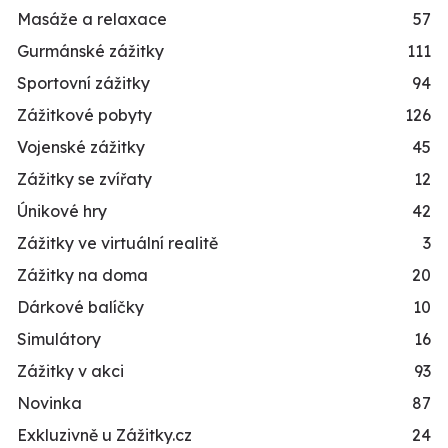
Masáže a relaxace
57
Gurmánské zážitky
111
Sportovní zážitky
94
Zážitkové pobyty
126
Vojenské zážitky
45
Zážitky se zvířaty
12
Únikové hry
42
Zážitky ve virtuální realitě
3
Zážitky na doma
20
Dárkové balíčky
10
Simulátory
16
Zážitky v akci
93
Novinka
87
Exkluzivně u Zážitky.cz
24