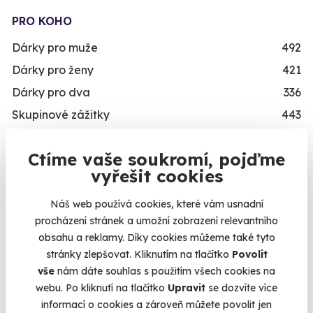
PRO KOHO
Dárky pro muže
492
Dárky pro ženy
421
Dárky pro dva
336
Skupinové zážitky
443
Zážitky pro handicapované
246
Ctíme vaše soukromí, pojďme
Nejprodávanější dárky pro muže
71
vyřešit cookies
Zážitky pro děti
111
Náš web používá cookies, které vám usnadní
VĚK
procházení stránek a umožní zobrazení relevantního
obsahu a reklamy. Díky cookies můžeme také tyto
Mladý muž/mladá žena
489
stránky zlepšovat. Kliknutím na tlačítko
Povolit
Teenager/Teenagerka
209
vše
nám dáte souhlas s použitím všech cookies na
Třicátník/třicátnice
535
webu. Po kliknutí na tlačítko
Upravit
se dozvíte více
informací o cookies a zároveň můžete povolit jen
Ještě není v důchodu/V nejlepších letech
496