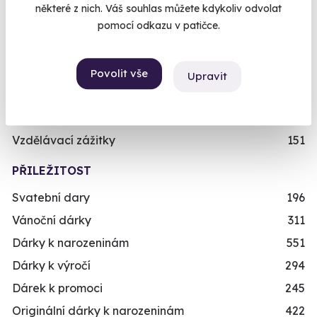
některé z nich. Váš souhlas můžete kdykoliv odvolat
Dědeček/babička
243
pomocí odkazu v patičce.
Dítě/dítko
109
TYP
Povolit vše
Upravit
Relaxační zážitky
162
Adrenalinové zážitky
174
Vzdělávací zážitky
151
PŘILEŽITOST
Svatební dary
196
Vánoční dárky
311
Dárky k narozeninám
551
Dárky k výročí
294
Dárek k promoci
245
Originální dárky k narozeninám
422