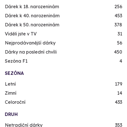
Dárek k 18. narozeninám
256
Dárek k 40. narozeninám
453
Dárek k 50. narozeninám
378
Viděli jste v TV
31
Nejprodávanější dárky
56
Dárky na poslední chvíli
450
Sezóna F1
4
SEZÓNA
Letní
179
Zimní
14
Celoroční
433
DRUH
Netradiční dárky
353