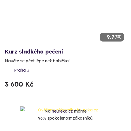
9.7
(53)
Kurz sladkého pečení
Naučte se péct lépe než babička!
Praha 3
3 600 Kč
Na
heureka.cz
máme
96% spokojenost zákazníků.