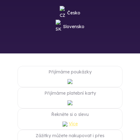
Česko
Slovensko
Přijímáme poukázky
Přijímáme platební karty
Řekněte si o slevu
Více
Zážitky můžete nakupovat i přes