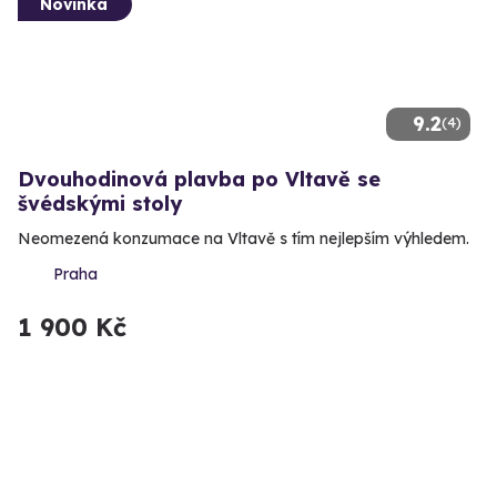
Novinka
9.2
(4)
Dvouhodinová plavba po Vltavě se
švédskými stoly
Neomezená konzumace na Vltavě s tím nejlepším výhledem.
Praha
1 900 Kč