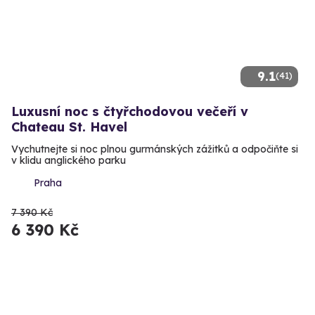
9.1
(41)
Luxusní noc s čtyřchodovou večeří v
Chateau St. Havel
Vychutnejte si noc plnou gurmánských zážitků a odpočiňte si
v klidu anglického parku
Praha
7 390 Kč
6 390 Kč