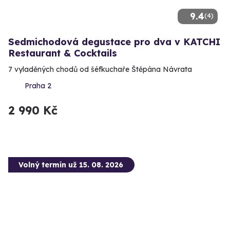
9.4
(4)
Sedmichodová degustace pro dva v KATCHI
Restaurant & Cocktails
7 vyladěných chodů od šéfkuchaře Štěpána Návrata
Praha 2
2 990 Kč
Volný termín už 15. 08. 2026