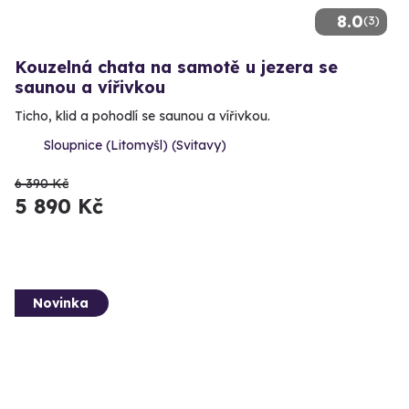
8.0
(3)
Kouzelná chata na samotě u jezera se
saunou a vířivkou
Ticho, klid a pohodlí se saunou a vířivkou.
Sloupnice (Litomyšl) (Svitavy)
6 390 Kč
5 890 Kč
Novinka