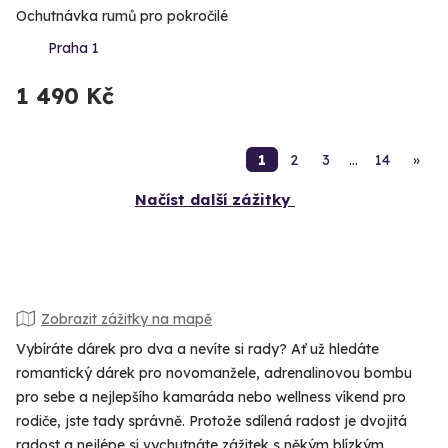
Ochutnávka rumů pro pokročilé
Praha 1
1 490 Kč
1
2
3
…
14
»
Načíst další zážitky
Zobrazit zážitky na mapě
Vybíráte dárek pro dva a nevíte si rady? Ať už hledáte
romantický dárek pro novomanžele, adrenalinovou bombu
pro sebe a nejlepšího kamaráda nebo wellness víkend pro
rodiče, jste tady správně. Protože sdílená radost je dvojitá
radost a nejlépe si vychutnáte zážitek s někým blízkým.