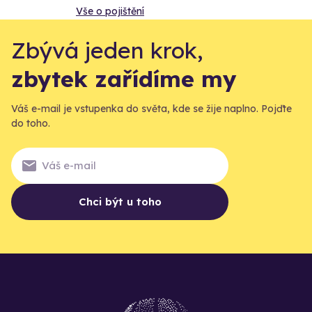
Vše o pojištění
Zbývá jeden krok,
zbytek zařídíme my
Váš e-mail je vstupenka do světa, kde se žije naplno. Pojďte
do toho.
Chci být u toho