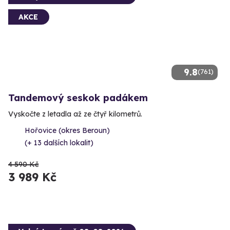
AKCE
9.8
(761)
Tandemový seskok padákem
Vyskočte z letadla až ze čtyř kilometrů.
Hořovice (okres Beroun)
(+ 13 dalších lokalit)
4 590 Kč
3 989 Kč