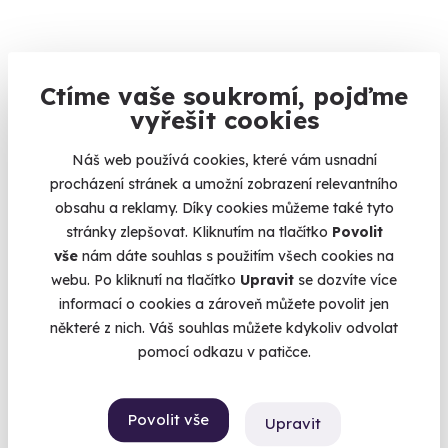
8.7
(50)
Ctíme vaše soukromí, pojďme
vyřešit cookies
Pobyt v korunách stromů
Jako Robinson Crusoe by chtěl žít každý.
Náš web používá cookies, které vám usnadní
Proseč pod Ještědem (Liberec)
procházení stránek a umožní zobrazení relevantního
obsahu a reklamy. Díky cookies můžeme také tyto
4 990 Kč
stránky zlepšovat. Kliknutím na tlačítko
Povolit
4 250 Kč
vše
nám dáte souhlas s použitím všech cookies na
webu. Po kliknutí na tlačítko
Upravit
se dozvíte více
informací o cookies a zároveň můžete povolit jen
některé z nich. Váš souhlas můžete kdykoliv odvolat
pomocí odkazu v patičce.
Volný termín už 02. 11. 2026
Povolit vše
Upravit