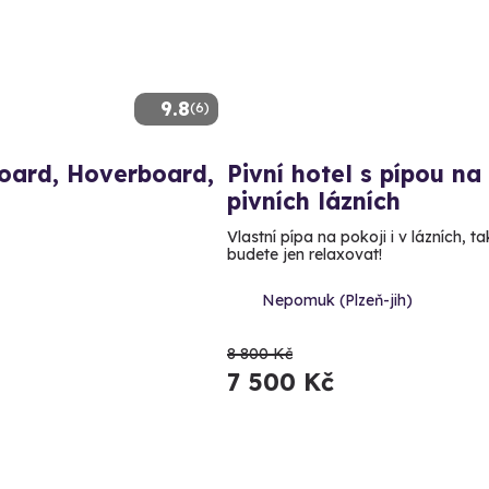
9.8
(6)
board, Hoverboard,
Pivní hotel s pípou na
pivních lázních
Vlastní pípa na pokoji i v lázních, t
budete jen relaxovat!
Nepomuk (Plzeň-jih)
8 800 Kč
7 500 Kč