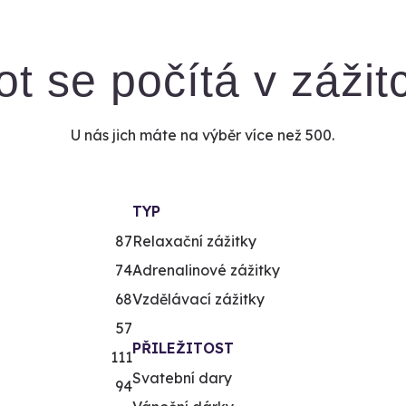
ot se počítá v zážit
U nás jich máte na výběr více než 500.
TYP
87
Relaxační zážitky
74
Adrenalinové zážitky
68
Vzdělávací zážitky
57
PŘILEŽITOST
111
Svatební dary
94