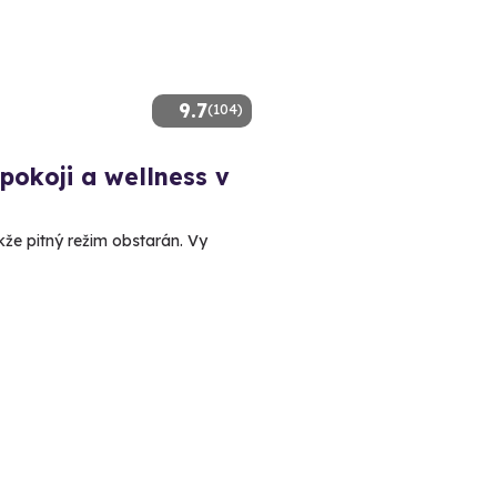
9.7
(104)
 pokoji a wellness v
akže pitný režim obstarán. Vy