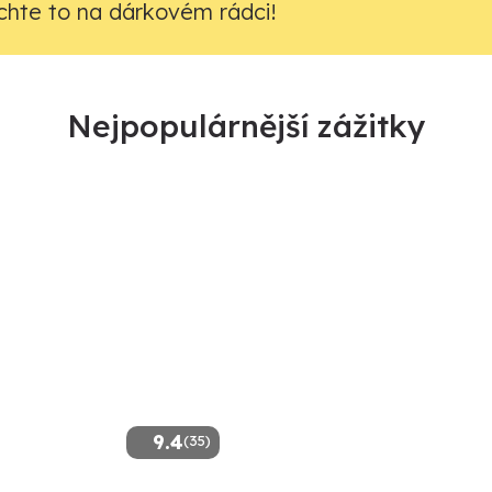
hte to na dárkovém rádci!
Nejpopulárnější zážitky
9.4
(35)