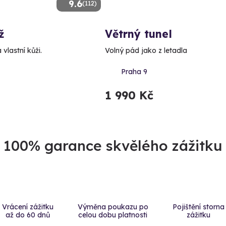
9.6
(112)
ž
Větrný tunel
 vlastní kůži.
Volný pád jako z letadla
Praha 9
1 990 Kč
100% garance skvělého zážitku
Vrácení zážitku
Výměna poukazu po
Pojištění storna
až do 60 dnů
celou dobu platnosti
zážitku