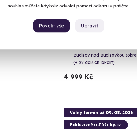
souhlas můžete kdykoliv odvolat pomocí odkazu v patičce.
9.0
(22)
Povolit vše
Upravit
eracích Porsche
Zážitková střelba: Me
Nálož 130 nábojů z 24 různých zbra
Budišov nad Budišovkou (okr
(+ 28 dalších lokalit)
4 999 Kč
Volný termín už 09. 08. 2026
Exkluzivně u Zážitky.cz