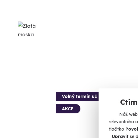
Volný termín už 31. 08. 2026
Ctím
AKCE
Náš web 
relevantního 
tlačítko
Povol
Upravit
se d