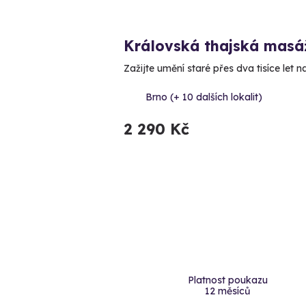
Královská thajská masá
Zažijte umění staré přes dva tisíce let na
Brno (+ 10 dalších lokalit)
2 290 Kč
Platnost poukazu
12 měsíců