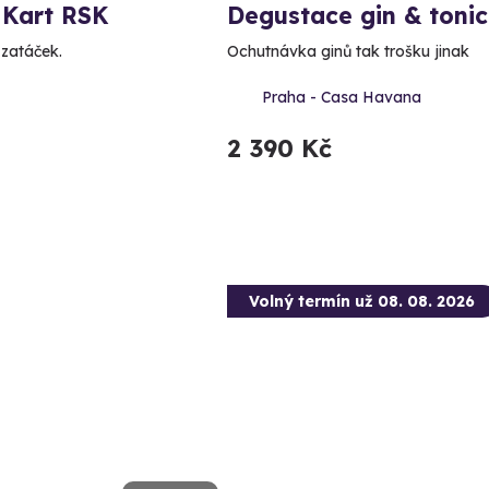
 Kart RSK
Degustace gin & tonic
 zatáček.
Ochutnávka ginů tak trošku jinak
Praha - Casa Havana
2 390 Kč
Volný termín už 08. 08. 2026