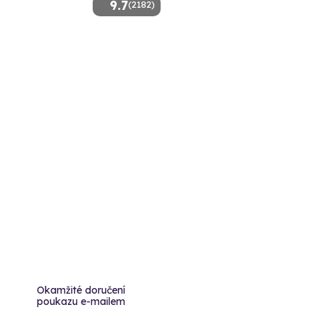
9.7
(2182)
Okamžité doručení
poukazu e-mailem