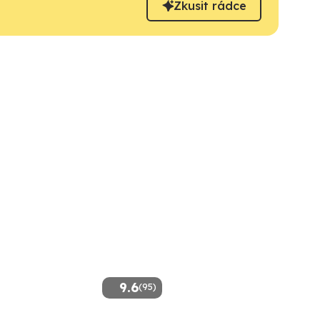
Zkusit rádce
9.6
(95)