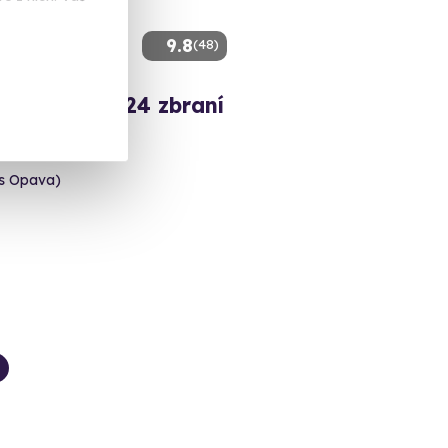
9.8
(48)
gabalíček - 24 zbraní
ní!
es Opava)