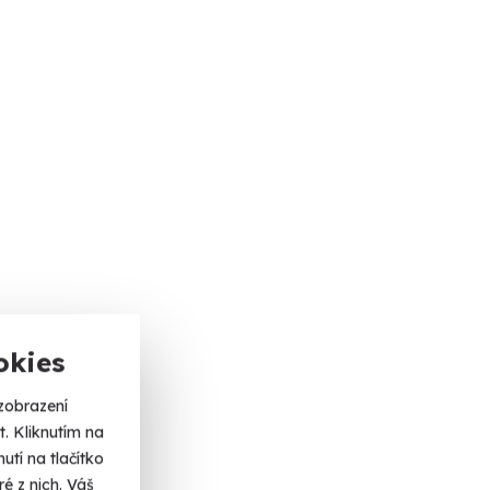
okies
zobrazení
. Kliknutím na
tí na tlačítko
é z nich. Váš